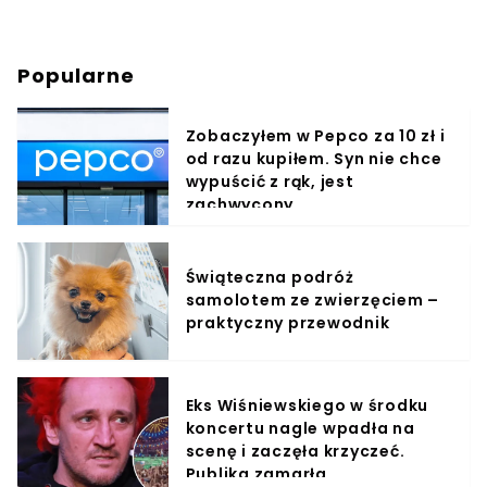
Popularne
Zobaczyłem w Pepco za 10 zł i
od razu kupiłem. Syn nie chce
wypuścić z rąk, jest
zachwycony
Świąteczna podróż
samolotem ze zwierzęciem –
praktyczny przewodnik
Eks Wiśniewskiego w środku
koncertu nagle wpadła na
scenę i zaczęła krzyczeć.
Publika zamarła