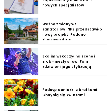
Zapiszesz się online do 8
nowych specjalistów
Ważne zmiany ws.
sanatoriów. NFZ przedstawiło
nowy projekt. Podano
kluczową datę
Skolim wskoczył na scenę i
zrobił niezły show. Fani
zdziwieni jego stylizacją
Podsyp doniczki z bratkami.
Obsypią się kwiatami