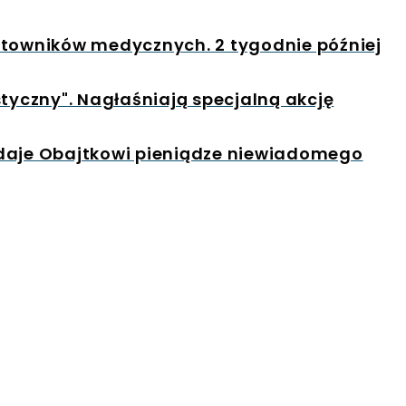
atowników medycznych. 2 tygodnie później
styczny". Nagłaśniają specjalną akcję
 daje Obajtkowi pieniądze niewiadomego