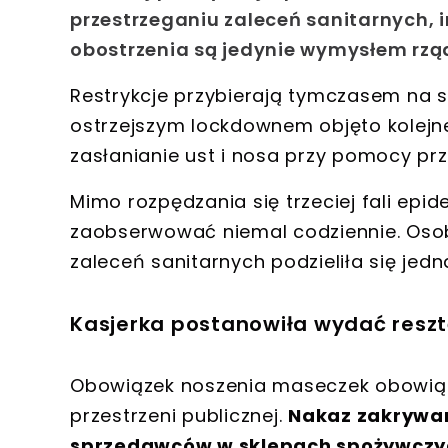
przestrzeganiu zaleceń sanitarnych, 
obostrzenia są jedynie wymysłem rzą
Restrykcje przybierają tymczasem na si
ostrzejszym lockdownem objęto kolej
zasłanianie ust i nosa przy pomocy prz
Mimo rozpędzania się trzeciej fali epi
zaobserwować niemal codziennie. Oso
zaleceń sanitarnych podzieliła się jedn
Kasjerka postanowiła wydać reszt
Obowiązek noszenia maseczek obowiąz
przestrzeni publicznej.
Nakaz zakrywan
sprzedawców w sklepach spożywczy