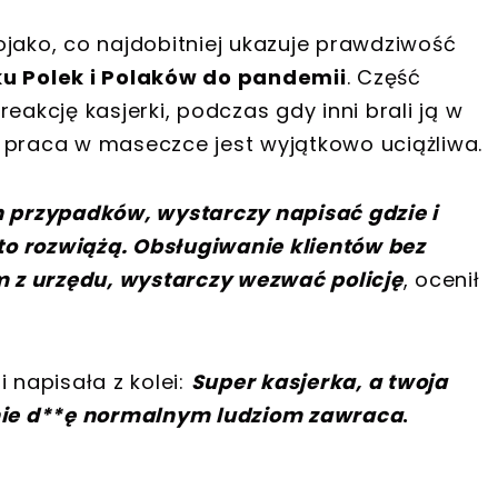
ojako, co najdobitniej ukazuje prawdziwość
ku Polek i Polaków do pandemii
. Część
eakcję kasjerki, podczas gdy inni brali ją w
 praca w maseczce jest wyjątkowo uciążliwa.
h przypadków, wystarczy napisać gdzie i
co to rozwiążą. Obsługiwanie klientów bez
 z urzędu, wystarczy wezwać policję
, ocenił
 napisała z kolei:
Super kasjerka, a twoja
ie d
*
*
ę normalnym ludziom zawraca
.