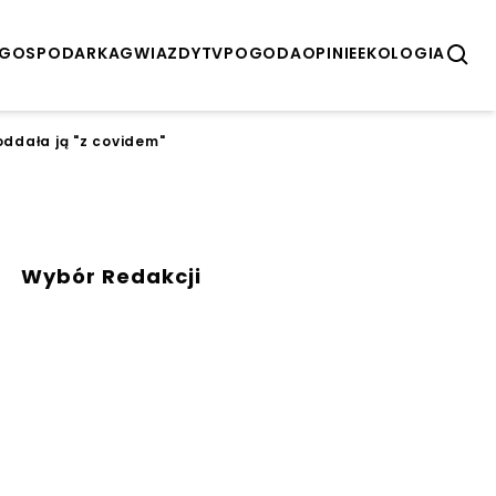
GOSPODARKA
GWIAZDY
TV
POGODA
OPINIE
EKOLOGIA
oddała ją "z covidem"
Wybór Redakcji