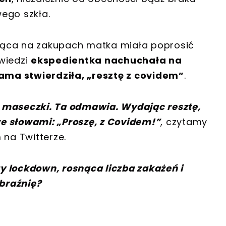
wego szkła.
wająca na zakupach matka miała poprosić
wiedzi
ekspedientka nachuchała na
ma stwierdziła, „resztę z covidem”
.
 maseczki. Ta odmawia. Wydając resztę,
e słowami: „Proszę, z Covidem!”
, czytamy
 na Twitterze.
zy lockdown, rosnąca liczba zakażeń i
braźnię?