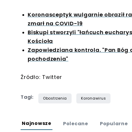
Koronasceptyk wulgarnie obraził r
zmarł na COVID-19
Biskupi stworzyli "łańcuch euchary
Kościoła
Zapowiedziana kontrola. "Pan Bóg
pochodzenia"
Źródło: Twitter
Tagi:
Obostrzenia
Koronawirus
Najnowsze
Polecane
Popularne