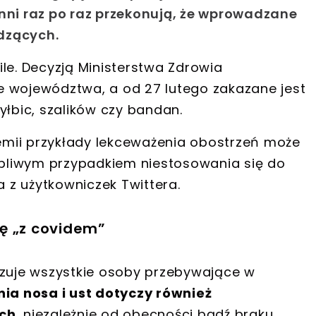
inni raz po raz przekonują, że wprowadzane
dzących.
le. Decyzją Ministerstwa Zdrowia
ne województwa
, a od 27 lutego
zakazane jest
yłbic, szalików czy bandan
.
demii przykłady lekceważenia obostrzeń może
bliwym przypadkiem niestosowania się do
a z użytkowniczek Twittera.
ę „z covidem”
uje wszystkie osoby przebywające w
ia nosa i ust dotyczy również
ch
, niezależnie od obecności bądź braku