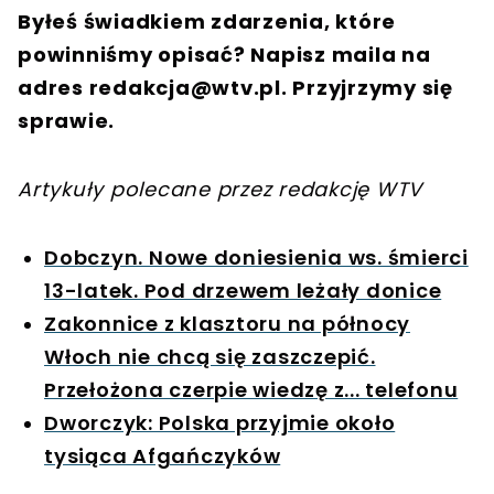
Byłeś świadkiem zdarzenia, które
powinniśmy opisać? Napisz maila na
adres
redakcja@wtv.pl
. Przyjrzymy się
sprawie.
Artykuły polecane przez redakcję WTV
Dobczyn. Nowe doniesienia ws. śmierci
13-latek. Pod drzewem leżały donice
Zakonnice z klasztoru na północy
Włoch nie chcą się zaszczepić.
Przełożona czerpie wiedzę z... telefonu
Dworczyk: Polska przyjmie około
tysiąca Afgańczyków