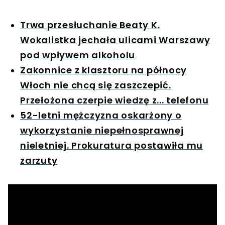
Trwa przesłuchanie Beaty K.
Wokalistka jechała ulicami Warszawy
pod wpływem alkoholu
Zakonnice z klasztoru na północy
Włoch nie chcą się zaszczepić.
Przełożona czerpie wiedzę z... telefonu
52-letni mężczyzna oskarżony o
wykorzystanie niepełnosprawnej
nieletniej. Prokuratura postawiła mu
zarzuty