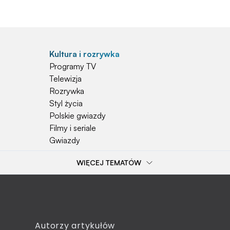
Kultura i rozrywka
Programy TV
Telewizja
Rozrywka
Styl życia
Polskie gwiazdy
Filmy i seriale
Gwiazdy
WIĘCEJ TEMATÓW
Popularne tematy
Przepisy
Szkoła
Wieś
Emerytura
Autorzy artykułów