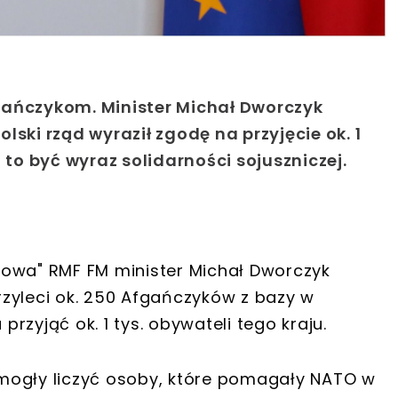
gańczykom. Minister Michał Dworczyk
ski rząd wyraził zgodę na przyjęcie ok. 1
 to być wyraz solidarności sojuszniczej.
mowa" RMF FM minister Michał Dworczyk
przyleci ok. 250 Afgańczyków z bazy w
zyjąć ok. 1 tys. obywateli tego kraju.
mogły liczyć osoby, które pomagały NATO w