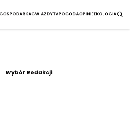
GOSPODARKA
GWIAZDY
TV
POGODA
OPINIE
EKOLOGIA
Wybór Redakcji