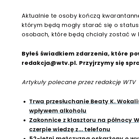
Aktualnie te osoby kończą kwarantannę
którym będą mogły starać się o statu
osobach, które będą chciały zostać w P
Byłeś świadkiem zdarzenia, które po
redakcja@wtv.pl
. Przyjrzymy się spr
Artykuły polecane przez redakcję WTV
Trwa przesłuchanie Beaty K. Wokal
wpływem alkoholu
Zakonnice z klasztoru na północy W
czerpie wiedzę z... telefonu
52-letni mężczyzna oskarżony o wyk