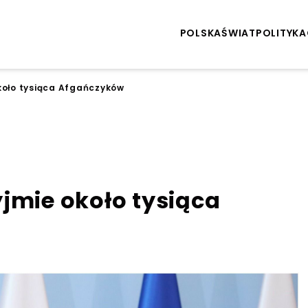
POLSKA
ŚWIAT
POLITYKA
koło tysiąca Afgańczyków
jmie około tysiąca