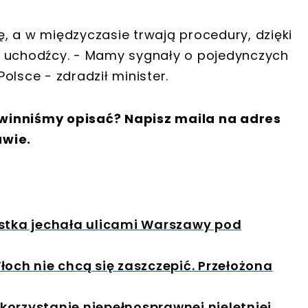
, a w międzyczasie trwają procedury, dzięki
s uchodźcy. - Mamy sygnały o pojedynczych
olsce - zdradził minister.
winniśmy opisać? Napisz maila na adres
awie.
istka jechała ulicami Warszawy pod
łoch nie chcą się zaszczepić. Przełożona
orzystanie niepełnosprawnej nieletniej.