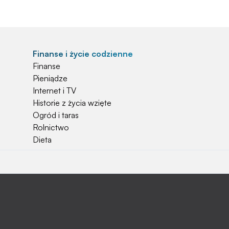
Finanse i życie codzienne
Finanse
Pieniądze
Internet i TV
Historie z życia wzięte
Ogród i taras
Rolnictwo
Dieta
Najchętniej czytane
Jakiej używać ziemi do kwiatków?
Czy rolnicy mogą otrzymać emerytury
stażowe?
Jak o siebie zadbać? Sezon wiosenno letni za