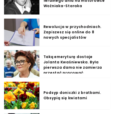
feralnego dnia na motorówce
Woźniaka-Staraka
Rewolucja w przychodniach.
Zapiszesz się online do 8
nowych specjalistów
Taką emeryturę dostaje
Jolanta Kwaśniewska. Była
pierwsza dama nie zamierza
przestać pracować
Podsyp doniczki z bratkami.
Obsypią się kwiatami