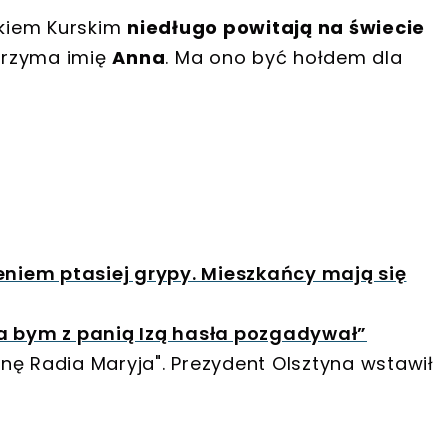
ckiem Kurskim
niedługo powitają na świecie
trzyma imię
Anna
. Ma ono być hołdem dla
eniem ptasiej grypy. Mieszkańcy mają się
a bym z panią Izą hasła pozgadywał”
inę Radia Maryja". Prezydent Olsztyna wstawił