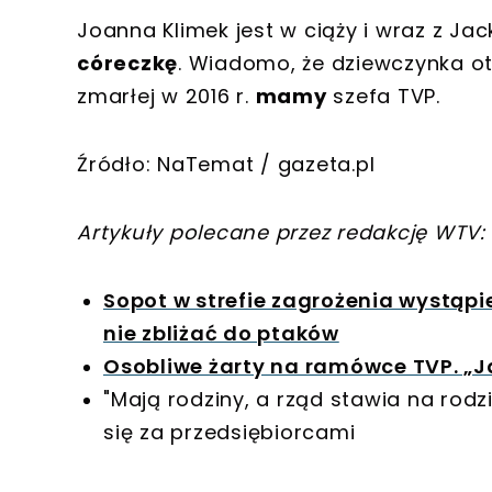
Joanna Klimek jest w ciąży i wraz z Ja
córeczkę
. Wiadomo, że dziewczynka o
zmarłej w 2016 r.
mamy
szefa TVP.
Źródło: NaTemat / gazeta.pl
Artykuły polecane przez redakcję WTV:
Sopot w strefie zagrożenia wystąpi
nie zbliżać do ptaków
Osobliwe żarty na ramówce TVP. „J
"Mają rodziny, a rząd stawia na rodz
się za przedsiębiorcami