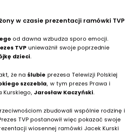
 żony w czasie prezentacji ramówki TVP
iego
od dawna wzbudza sporo emocji.
ezes TVP
unieważnił swoje poprzednie
ójkę dzieci
.
akt, że na
ślubie
prezesa Telewizji Polskiej
okiego szczebla
, w tym prezes Prawa i
a Kurskiego,
Jarosław Kaczyński
.
rzeciwnościom zbudowali wspólnie rodzinę i
e. Prezes TVP postanowił więc pokazać swoje
rezentacji wiosennej ramówki Jacek Kurski