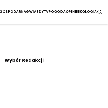
GOSPODARKA
GWIAZDY
TV
POGODA
OPINIE
EKOLOGIA
Wybór Redakcji