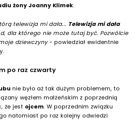
tudiu żony Joanny Klimek
.
órą telewizja mi dała...
Telewizja mi dała
d, dla którego nie może tutaj być. Pozwólcie
 moje dziewczyny
- powiedział ewidentnie
y.
em po raz czwarty
lubu
nie było aż tak dużym problemem, to
związany węzłem małżeńskim z poprzednią
, że jest
ojcem
. W poprzednim związku
ugo natomiast po raz kolejny odwiedzi