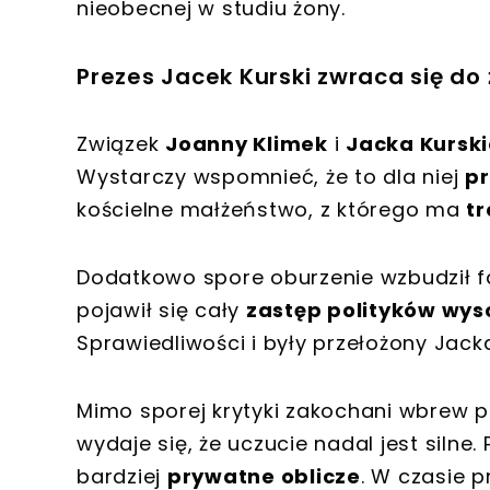
nieobecnej w studiu żony.
Prezes Jacek Kurski zwraca się do
Związek
Joanny Klimek
i
Jacka Kursk
Wystarczy wspomnieć, że to dla niej
pr
kościelne małżeństwo, z którego ma
tr
Dodatkowo spore oburzenie wzbudził f
pojawił się cały
zastęp polityków wys
Sprawiedliwości i były przełożony Jack
Mimo sporej krytyki zakochani wbrew p
wydaje się, że uczucie nadal jest siln
bardziej
prywatne oblicze
. W czasie p