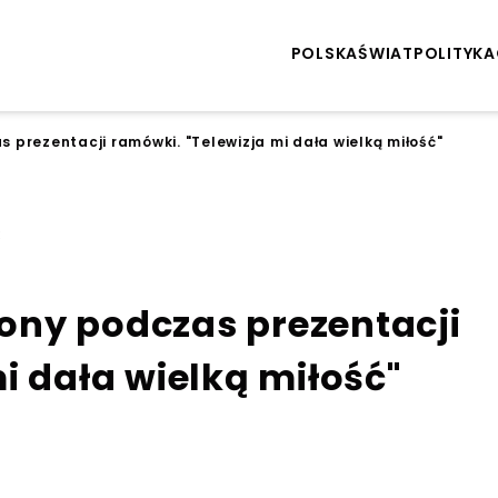
POLSKA
ŚWIAT
POLITYKA
as prezentacji ramówki. "Telewizja mi dała wielką miłość"
3
 żony podczas prezentacji
i dała wielką miłość"