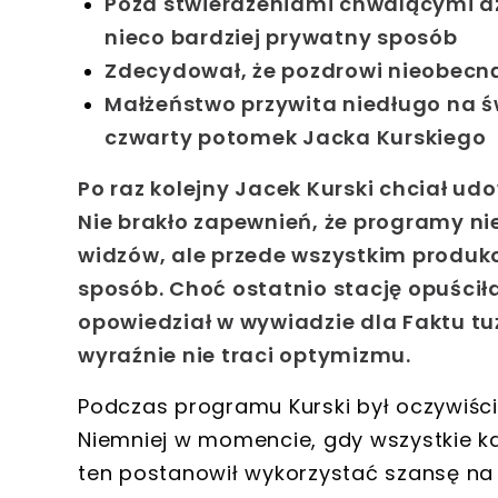
Poza stwierdzeniami chwalącymi dzi
nieco bardziej prywatny sposób
Zdecydował, że pozdrowi nieobecną
Małżeństwo przywita niedługo na św
czwarty potomek Jacka Kurskiego
Po raz kolejny
Jacek Kurski
chciał udo
Nie brakło zapewnień, że programy ni
widzów, ale przede wszystkim produk
sposób. Choć ostatnio stację opuściła
opowiedział w wywiadzie dla Faktu tu
wyraźnie nie traci optymizmu.
Podczas programu Kurski był oczywiście
Niemniej w momencie, gdy wszystkie ka
ten postanowił wykorzystać szansę n