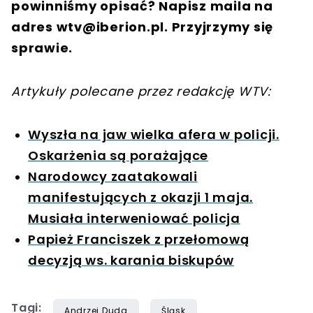
powinniśmy opisać? Napisz maila na
adres
wtv@iberion.pl
. Przyjrzymy się
sprawie.
Artykuły polecane przez redakcję WTV:
Wyszła na jaw wielka afera w policji.
Oskarżenia są porażające
Narodowcy zaatakowali
manifestujących z okazji 1 maja.
Musiała interweniować policja
Papież Franciszek z przełomową
decyzją ws. karania biskupów
Tagi:
Andrzej Duda
Śląsk