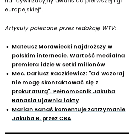
na “cywilizacyjny awans do pierwszej ligi
europejskiej”.
Artykuły polecane przez redakcję WTV:
Mateusz Morawiecki najdroższy w
polskim internecie. Wartość medialna
premiera idzie w setki milionów
Mec. Dariusz Raczkiewicz: "Od wczoraj
nie mogę skontaktować się z
prokuraturą". Pełnomocnik Jakuba
Banasia ujawnia fakty
Marian Banaś komentuje zatrzymanie
Jakuba B. przez CBA