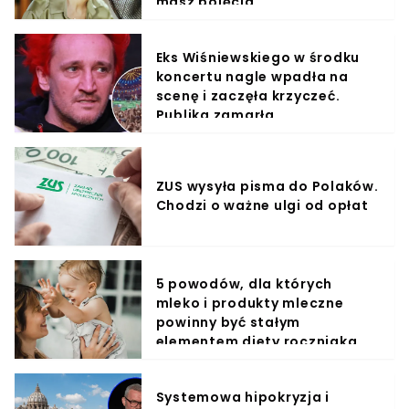
masz pojęcia
Eks Wiśniewskiego w środku
koncertu nagle wpadła na
scenę i zaczęła krzyczeć.
Publika zamarła
ZUS wysyła pisma do Polaków.
Chodzi o ważne ulgi od opłat
5 powodów, dla których
mleko i produkty mleczne
powinny być stałym
elementem diety roczniaka
Systemowa hipokryzja i