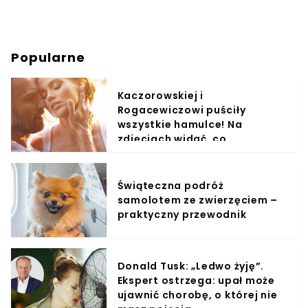
Popularne
Kaczorowskiej i
Rogacewiczowi puściły
wszystkie hamulce! Na
zdjęciach widać, co
wyprawiali w wodzie
Świąteczna podróż
samolotem ze zwierzęciem –
praktyczny przewodnik
Donald Tusk: „Ledwo żyję”.
Ekspert ostrzega: upał może
ujawnić chorobę, o której nie