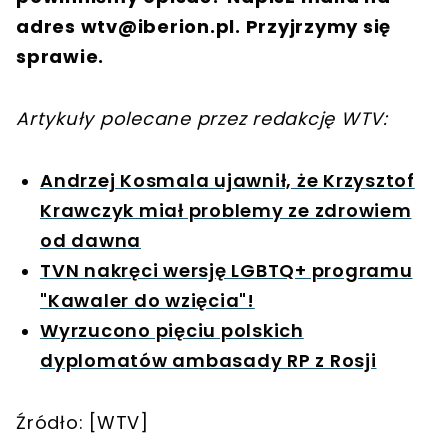
adres
wtv@iberion.pl
. Przyjrzymy się
sprawie.
Artykuły polecane przez redakcję WTV:
Andrzej Kosmala ujawnił, że Krzysztof
Krawczyk miał problemy ze zdrowiem
od dawna
TVN nakręci wersję LGBTQ+ programu
"Kawaler do wzięcia"!
Wyrzucono pięciu polskich
dyplomatów ambasady RP z Rosji
Źródło: [WTV]