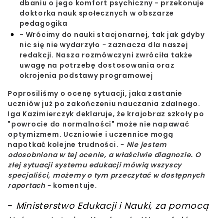
dbaniu o jego komfort psychiczny - przekonuje
doktorka nauk społecznych w obszarze
pedagogika
-
Wrócimy do nauki stacjonarnej, tak jak gdyby
nic się nie wydarzyło - zaznacza dla naszej
redakcji. Nasza rozmówczyni zwróciła także
uwagę na potrzebę dostosowania oraz
okrojenia podstawy programowej
Poprosiliśmy o ocenę sytuacji, jaka zastanie
uczniów już po zakończeniu
nauczania zdalnego
.
Iga Kazimierczyk deklaruje, że krajobraz szkoły po
"powrocie do normalności" może nie napawać
optymizmem. Uczniowie i uczennice mogą
napotkać kolejne trudności. -
Nie jestem
odosobniona w tej ocenie, a właściwie diagnozie. O
złej sytuacji systemu edukacji mówią wszyscy
specjaliści, możemy o tym przeczytać w dostępnych
raportach
- komentuje.
-
Ministerstwo Edukacji i Nauki, za pomocą