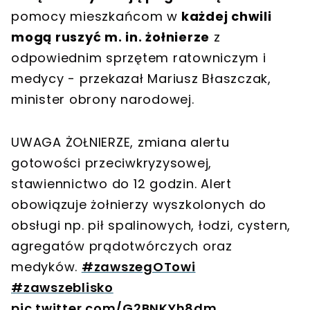
pomocy mieszkańcom w
każdej chwili
mogą ruszyć m. in. żołnierze
z
odpowiednim sprzętem ratowniczym i
medycy - przekazał Mariusz Błaszczak,
minister obrony narodowej.
UWAGA ŻOŁNIERZE, zmiana alertu
gotowości przeciwkryzysowej,
stawiennictwo do 12 godzin. Alert
obowiązuje żołnierzy wyszkolonych do
obsługi np. pił spalinowych, łodzi, cystern,
agregatów prądotwórczych oraz
medyków.
#zawszegOTowi
#zawszeblisko
pic.twitter.com/G2BNKYh8dm