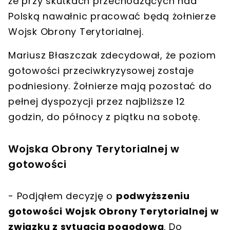
że przy skutkach
przechodzących nad
Polską nawałnic
pracować będą
żołnierze
Wojsk Obrony Terytorialnej
.
Mariusz Błaszczak
zdecydował, że
poziom
gotowości przeciwkryzysowej zostaje
podniesiony
. Żołnierze mają pozostać do
pełnej dyspozycji
przez najbliższe 12
godzin
, do północy z piątku na sobotę.
Wojska Obrony Terytorialnej w
gotowości
- Podjąłem decyzję o
podwyższeniu
gotowości Wojsk Obrony Terytorialnej w
związku z sytuacją pogodową
. Do