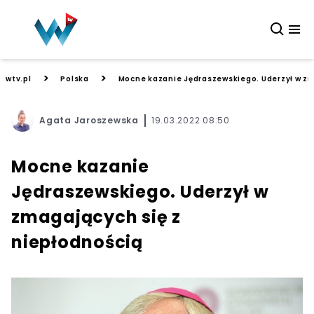
>
>
wtv.pl
Polska
Mocne kazanie Jędraszewskiego. Uderzył w zm
Agata Jaroszewska
19.03.2022 08:50
Mocne kazanie
Jędraszewskiego. Uderzył w
zmagających się z
niepłodnością