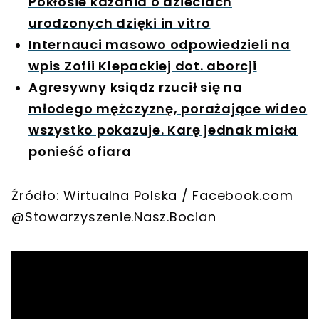
Pokłosie kazania o dzieciach
urodzonych dzięki in vitro
Internauci masowo odpowiedzieli na
wpis Zofii Klepackiej dot. aborcji
Agresywny ksiądz rzucił się na
młodego mężczyznę, porażające wideo
wszystko pokazuje. Karę jednak miała
ponieść ofiara
Źródło: Wirtualna Polska / Facebook.com
@Stowarzyszenie.Nasz.Bocian