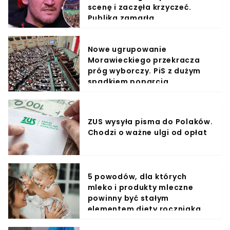
scenę i zaczęła krzyczeć.
Publika zamarła
Nowe ugrupowanie
Morawieckiego przekracza
próg wyborczy. PiS z dużym
spadkiem poparcia
ZUS wysyła pisma do Polaków.
Chodzi o ważne ulgi od opłat
5 powodów, dla których
mleko i produkty mleczne
powinny być stałym
elementem diety roczniaka