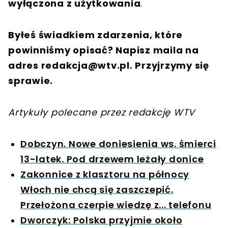
wyłączona z użytkowania
.
Byłeś świadkiem zdarzenia, które
powinniśmy opisać? Napisz maila na
adres
redakcja@wtv.pl
. Przyjrzymy się
sprawie.
Artykuły polecane przez redakcję WTV
Dobczyn. Nowe doniesienia ws. śmierci
13-latek. Pod drzewem leżały donice
Zakonnice z klasztoru na północy
Włoch nie chcą się zaszczepić.
Przełożona czerpie wiedzę z... telefonu
Dworczyk: Polska przyjmie około