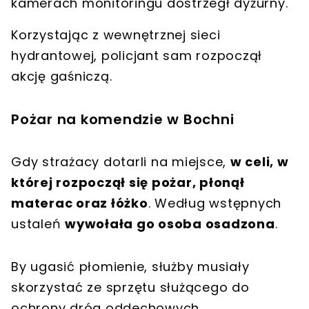
kamerach monitoringu dostrzegł dyżurny.
Korzystając z wewnętrznej sieci
hydrantowej,
policjant sam rozpoczął
akcję gaśniczą
.
Pożar na komendzie w Bochni
Gdy strażacy dotarli na miejsce,
w celi, w
której rozpoczął się pożar, płonął
materac oraz łóżko
. Według wstępnych
ustaleń
wywołała go osoba osadzona
.
By ugasić płomienie, służby musiały
skorzystać ze sprzętu służącego do
ochrony dróg oddechowych.