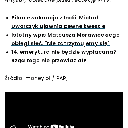
Pilna ewakuacja z Indii. Michał
Dworczyk ujawnia pewne kwestie
Istotny wpis Mateusza Morawieckiego
obiegł sieć. "Nie zatrzymujemy się"
14. emerytura nie będzie wypłacana?
Rząd tego nie przewidział?
Źródło: money.pl / PAP,