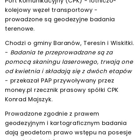
Port Komunikacyjny (CPK) -
lotniczo-
kolejowy węzeł transportowy
-
prowadzone są
geodezyjne badania
terenowe
.
Chodzi o gminy Baranów, Teresin i Wiskitki.
-
Badania te przeprowadzane są
za
pomocą skaningu laserowego
, trwają one
od kwietnia
i składają się z
dwóch etapów
- przekazał PAP przywoływany przez
money.pl rzecznik prasowy spółki CPK
Konrad Majszyk.
Prowadzone
zgodnie z prawem
geodezyjnym i kartograficznym
badania
dają geodetom
prawo wstępu na posesje