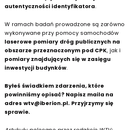
autentyczności identyfikatora
.
W ramach badań prowadzone są zarówno
wykonywane przy pomocy samochodów
laserowe pomiary dróg publicznych na
obszarze przeznaczonym pod CPK
, jak i
pomiary znajdujących się w zasięgu
inwestycji budynków
.
Byłeś świadkiem zdarzenia, które
powinniśmy opisać? Napisz maila na
adres
wtv@iberion.pl
. Przyjrzymy się
sprawie.
Artykuły polecane przez redakcję WTV: