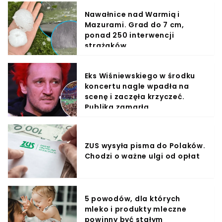
Nawałnice nad Warmią i
Mazurami. Grad do 7 cm,
ponad 250 interwencji
strażaków
Eks Wiśniewskiego w środku
koncertu nagle wpadła na
scenę i zaczęła krzyczeć.
Publika zamarła
ZUS wysyła pisma do Polaków.
Chodzi o ważne ulgi od opłat
5 powodów, dla których
mleko i produkty mleczne
powinny być stałym