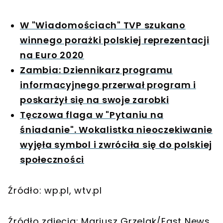
W "Wiadomościach" TVP szukano
winnego porażki polskiej reprezentacji
na Euro 2020
Zambia: Dziennikarz programu
informacyjnego przerwał program i
poskarżył się na swoje zarobki
Tęczowa flaga w "Pytaniu na
śniadanie". Wokalistka nieoczekiwanie
wyjęła symbol i zwróciła się do polskiej
społeczności
Źródło: wp.pl, wtv.pl
Źródło zdjęcia: Mariusz Grzelak/East News