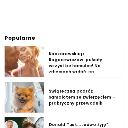
Popularne
Kaczorowskiej i
Rogacewiczowi puściły
wszystkie hamulce! Na
zdjęciach widać, co
wyprawiali w wodzie
Świąteczna podróż
samolotem ze zwierzęciem –
praktyczny przewodnik
Donald Tusk: „Ledwo żyję”.