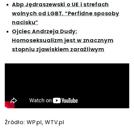
Abp Jędraszewski o UE i strefach
wolnych od LGBT. “Perfidne sposoby
nacisku”
Ojciec Andrzeja Dudy:
Homoseksualizm jest w znacznym
stopniu zjawiskiem zaraźliwym
Źródło: WP.pl, WTV.pl