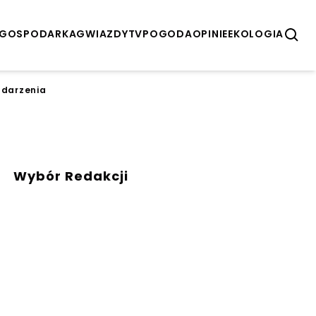
GOSPODARKA
GWIAZDY
TV
POGODA
OPINIE
EKOLOGIA
zdarzenia
Wybór Redakcji