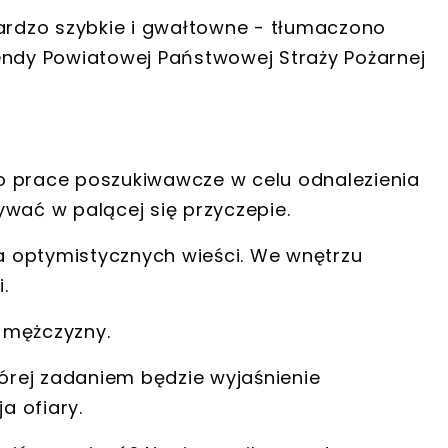
ardzo szybkie i gwałtowne
- tłumaczono
endy Powiatowej Państwowej Straży Pożarnej
 prace poszukiwawcze w celu odnalezienia
ywać w palącej się przyczepie.
ia optymistycznych wieści. We wnętrzu
i
.
o
mężczyzny
.
tórej zadaniem będzie wyjaśnienie
ja ofiary
.