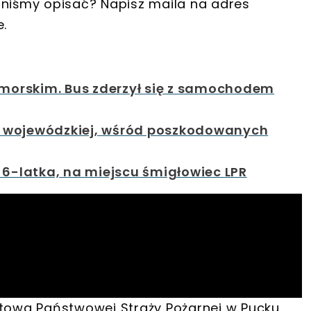
nniśmy opisać? Napisz maila na adres
e.
orskim. Bus zderzył się z samochodem
 wojewódzkiej, wśród poszkodowanych
 6-latka, na miejscu śmigłowiec LPR
owa Państwowej Straży Pożarnej w Pucku