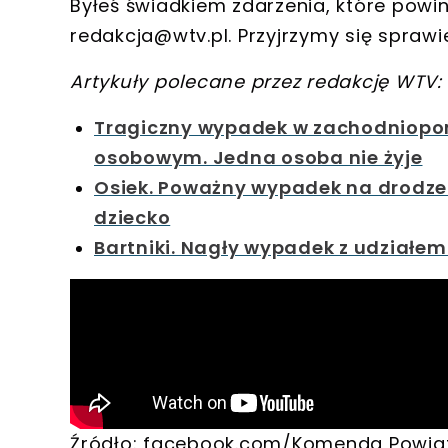
Byłeś świadkiem zdarzenia, które powi
redakcja@wtv.pl
. Przyjrzymy się sprawi
Artykuły polecane przez redakcję WTV:
Tragiczny wypadek w zachodniopom
osobowym. Jedna osoba nie żyje
Osiek. Poważny wypadek na drodze
dziecko
Bartniki. Nagły wypadek z udziałem
Źródło: facebook.com/Komenda Powiat