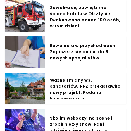
Zawaliła się zewnętrzna
ściana hotelu w Olsztynie.
Ewakuowano ponad 100 osób,
w tym dzieci
Rewolucja w przychodniach.
Zapiszesz się online do 8
nowych specjalistów
Ważne zmiany ws.
sanatoriów. NFZ przedstawiło
nowy projekt. Podano
kluczową datę
Skolim wskoczył na scenę i
zrobił niezły show. Fani
zdziwieni jego stylizacją