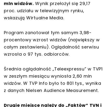
mln widzów.
Wynik przełożył się 29,17
proc. udziału w telewizyjnym rynku,
wskazują Wirtualne Media.
Program zanotował tym samym 3,98-
procentowy wzrost widzów (największy w
całym zestawieniu). Oglądalność serwisu
wzrosła o 97 tys. odbiorców.
Średnia oglądalność „Teleexpressu” w TVP1
w zeszłym miesiącu wyniosła 2,60 mln
widzów. W TVP Info było to 801 tys., wynika
z danych Nielsen Audience Measurement.
Drugie miejsce należy do „Faktów” TVN i