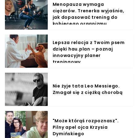
Menopauza wymaga
ciężarów. Trenerka wyjaśnia,
jak dopasować trening do
kobiecego organizmu
Lepsza relacja z Twoim psem
dzięki hau.plan – poznaj
innowacyjny planer
treningowy
Nie żyje tata Leo Messiego.
Zmagał się z ciężką chorobą
"Może którąś rozpoznasz".
Pilny apel ojca Krzysia
Dymińskiego