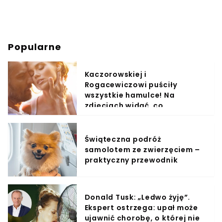
Popularne
Kaczorowskiej i
Rogacewiczowi puściły
wszystkie hamulce! Na
zdjęciach widać, co
wyprawiali w wodzie
Świąteczna podróż
samolotem ze zwierzęciem –
praktyczny przewodnik
Donald Tusk: „Ledwo żyję”.
Ekspert ostrzega: upał może
ujawnić chorobę, o której nie