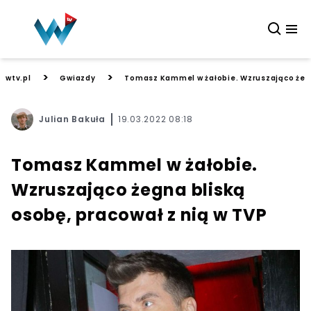
>
>
wtv.pl
Gwiazdy
Tomasz Kammel w żałobie. Wzruszająco żegn
Julian Bakuła
19.03.2022 08:18
Tomasz Kammel w żałobie.
Wzruszająco żegna bliską
osobę, pracował z nią w TVP