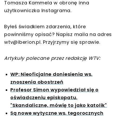
Tomasza Kammela w obronę inna
użytkowniczka Instagrama.
Byłeś świadkiem zdarzenia, które
powinniśmy opisać? Napisz maila na adres
wtv@iberion.pl
. Przyjrzymy się sprawie.
Artykuły polecane przez redakcję WTV:
WP: Nieoficjalne doniesienia ws.
znoszenia obostrzeń
Profesor Simon wypowiedział się o
oświadczeniu episkopatu.
"Skandaliczne, mówię to jako katolik"
Są nowe wytyczne ws. tegorocznych