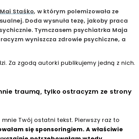
 Mai Staśko
, w którym polemizowała ze
ualnej. Doda wysnuła tezę, jakoby praca
sychicznie.
Tymczasem psychiatrka Maja
tracyzm wyniszcza zdrowie psychiczne, a
i. Za zgodą autorki publikujemy jedną z nich.
mnie traumą, tylko ostracyzm ze strony
mnie Twój ostatni tekst. Pierwszy raz to
owałam się sponsoringiem. A właściwie
 Zwyczajnie potrzebowałam wtedy