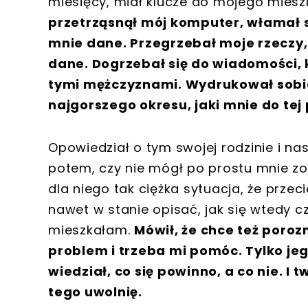
miesięcy, miał klucze do mojego miesz
przetrząsnął mój komputer, włamał s
mnie dane. Przegrzebał moje rzeczy, z
dane. Dogrzebał się do wiadomości, 
tymi mężczyznami. Wydrukował sobie
najgorszego okresu, jaki mnie do tej 
Opowiedział o tym swojej rodzinie i 
potem, czy nie mógł po prostu mnie zost
dla niego tak ciężka sytuacja, że przec
nawet w stanie opisać, jak się wtedy cz
mieszkałam.
Mówił, że chce też poro
problem i trzeba mi pomóc. Tylko jeg
wiedział, co się powinno, a co nie. I t
tego uwolnię.