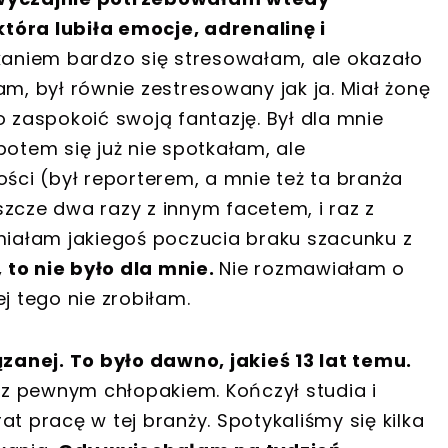
tóra lubiła emocje, adrenalinę i
aniem bardzo się stresowałam, ale okazało
am, był równie zestresowany jak ja. Miał żonę
o zaspokoić swoją fantazję. Był dla mnie
potem się już nie spotkałam, ale
ci (był reporterem, a mnie też ta branża
zcze dwa razy z innym facetem, i raz z
 miałam jakiegoś poczucia braku szacunku z
, to nie było dla mnie.
Nie rozmawiałam o
j tego nie zrobiłam.
anej. To było dawno, jakieś 13 lat temu.
ć z pewnym chłopakiem. Kończył studia i
t pracę w tej branży. Spotykaliśmy się kilka