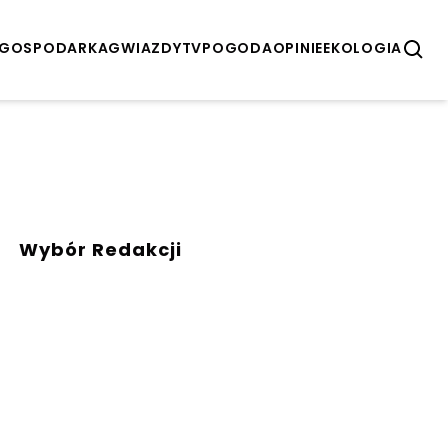
GOSPODARKA
GWIAZDY
TV
POGODA
OPINIE
EKOLOGIA
Wybór Redakcji