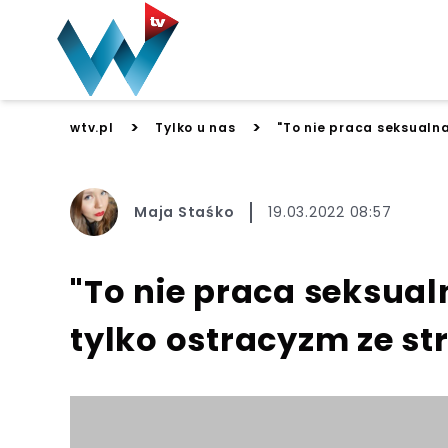
>
>
wtv.pl
Tylko u nas
"To nie praca seksualna
Maja Staśko
19.03.2022 08:57
"To nie praca seksual
tylko ostracyzm ze str