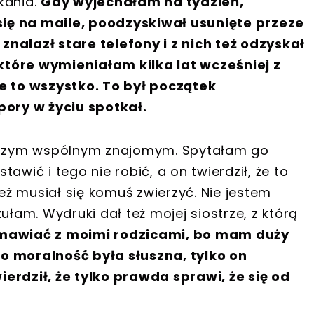
kania.
Gdy wyjechałam na tydzień,
ię na maile, poodzyskiwał usunięte przeze
nalazł stare telefony i z nich też odzyskał
które wymieniałam kilka lat wcześniej z
 to wszystko. To był początek
pory w życiu spotkał.
naszym wspólnym znajomym. Spytałam go
awić i tego nie robić, a on twierdził, że to
ież musiał się komuś zwierzyć. Nie jestem
ułam. Wydruki dał też mojej siostrze, z którą
zmawiać z moimi rodzicami, bo mam duży
o moralność była słuszna, tylko on
wierdził, że tylko prawda sprawi, że się od