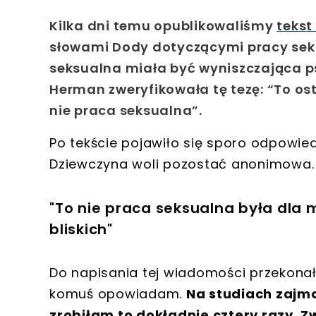
Kilka dni temu opublikowaliśmy
tekst
słowami Dody dotyczącymi pracy seks
seksualna miała być wyniszczająca p
Herman zweryfikowała tę tezę: “To os
nie praca seksualna”.
Po tekście pojawiło się sporo odpowiedz
Dziewczyna woli pozostać anonimowa.
"To nie praca seksualna była dla 
bliskich"
Do napisania tej wiadomości przekonał 
komuś opowiadam.
Na studiach zajm
zrobiłam to dokładnie cztery razy.