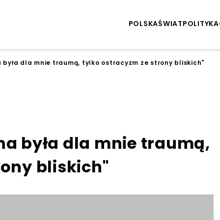
POLSKA
ŚWIAT
POLITYKA
 była dla mnie traumą, tylko ostracyzm ze strony bliskich"
na była dla mnie traumą,
ony bliskich"