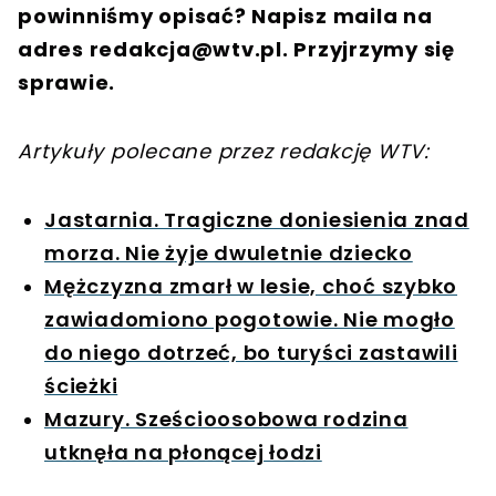
powinniśmy opisać? Napisz maila na
adres
redakcja@wtv.pl
. Przyjrzymy się
sprawie.
Artykuły polecane przez redakcję WTV:
Jastarnia. Tragiczne doniesienia znad
morza. Nie żyje dwuletnie dziecko
Mężczyzna zmarł w lesie, choć szybko
zawiadomiono pogotowie. Nie mogło
do niego dotrzeć, bo turyści zastawili
ścieżki
Mazury. Sześcioosobowa rodzina
utknęła na płonącej łodzi