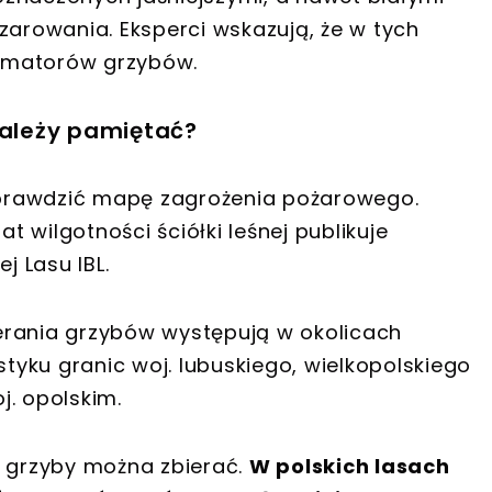
zarowania. Eksperci wskazują, że w tych
amatorów grzybów.
ależy pamiętać?
prawdzić mapę zagrożenia pożarowego.
 wilgotności ściółki leśnej publikuje
j Lasu IBL.
erania grzybów występują w okolicach
yku granic woj. lubuskiego, wielkopolskiego
j. opolskim.
e grzyby można zbierać.
W polskich lasach