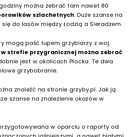
 godziny można zebrać tam nawet 80
 borowików szlachetnych
. Duże szanse na
ą się do lasów między Łodzią a Sieradzem.
ry mogą paść łupem grzybiarzy z woj.
e
w strefie przygranicznej można zebrać
dobnie jest w okolicach Płocka. Te dwa
niowe grzybobranie.
a znaleźć na stronie grzyby.pl. Jak ją
ksze szanse na znalezienie okazów w
 przygotowywana w oparciu o raporty od
znaczonych jaśniejszymi, a nawet białymi