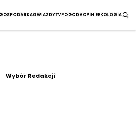
GOSPODARKA
GWIAZDY
TV
POGODA
OPINIE
EKOLOGIA
Wybór Redakcji