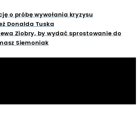
ję o próbę wywołania kryzysu
eż Donalda Tuska
iewa Ziobry, by wydać sprostowanie do
omasz Siemoniak