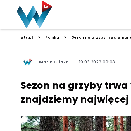
>
>
wtv.pl
Polska
Sezon na grzyby trwa w najl
Maria Glinka
19.03.2022 09:08
Sezon na grzyby trwa 
znajdziemy najwięce