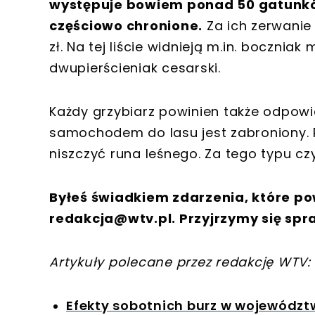
występuje bowiem ponad 50 gatunków
częściowo chronione.
Za ich zerwanie 
zł. Na tej liście widnieją m.in. bocznia
dwupierścieniak cesarski.
Każdy grzybiarz powinien także odpo
samochodem do lasu jest zabroniony.
niszczyć runa leśnego. Za tego typu c
Byłeś świadkiem zdarzenia, które po
redakcja@wtv.pl
. Przyjrzymy się spr
Artykuły polecane przez redakcję WTV:
Efekty sobotnich burz w wojewódz