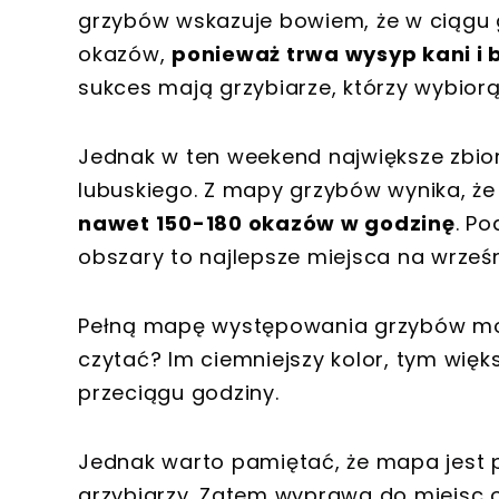
grzybów wskazuje bowiem, że w ciągu
okazów,
ponieważ trwa wysyp kani i
sukces mają grzybiarze, którzy wybior
Jednak w ten weekend największe zbio
lubuskiego. Z mapy grzybów wynika, ż
nawet 150-180 okazów w godzinę
. Po
obszary to najlepsze miejsca na wrześ
Pełną mapę występowania grzybów możn
czytać? Im ciemniejszy kolor, tym wię
przeciągu godziny.
Jednak warto pamiętać, że mapa jest
grzybiarzy. Zatem wyprawa do miejsc o