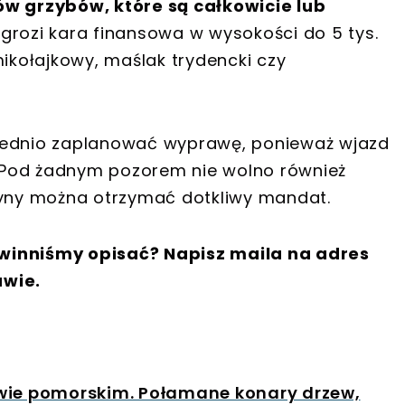
 grzybów, które są całkowicie lub
grozi kara finansowa w wysokości do 5 tys.
k mikołajkowy, maślak trydencki czy
wiednio zaplanować wyprawę, ponieważ wjazd
 Pod żadnym pozorem nie wolno również
zyny można otrzymać dotkliwy mandat.
winniśmy opisać? Napisz maila na adres
awie.
twie pomorskim. Połamane konary drzew,