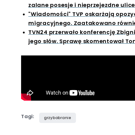
zalane posesje i nieprzejezdne ulice
"Wiadomości" TVP oskarżają opozyc
migracyjnego. Zaatakowano równi
TVN24 przerwało konferencję Zbign
jego słów. Sprawę skomentował T
Tagi:
grzybobranie