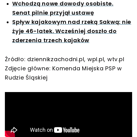
Wchodzą nowe dowody osobiste.
Senat pilnie przyjął ustawę
Spływ kajakowym nad rzeką Sakwą: nie
żyje 46-latek. Wcześniej doszło do
zderzenia trzech kajaków
Źródło: dziennikzachodni.pl, wpl.pl, wtv.pl
Zdjęcie główne: Komenda Miejska PSP w
Rudzie Śląskiej