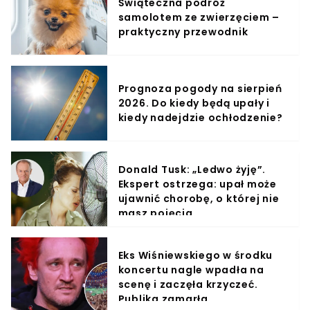
Świąteczna podróż
samolotem ze zwierzęciem –
praktyczny przewodnik
Prognoza pogody na sierpień
2026. Do kiedy będą upały i
kiedy nadejdzie ochłodzenie?
Donald Tusk: „Ledwo żyję”.
Ekspert ostrzega: upał może
ujawnić chorobę, o której nie
masz pojęcia
Eks Wiśniewskiego w środku
koncertu nagle wpadła na
scenę i zaczęła krzyczeć.
Publika zamarła