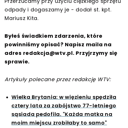
Przerzucamy przy użyciu ciężkiego sprzętu
odpady i dogaszamy je - dodał st. kpt.
Mariusz Kita.
Byłeś świadkiem zdarzenia, które
powinniśmy opisać? Napisz maila na
adres
redakcja@wtv.pl
. Przyjrzymy się
sprawie.
Artykuły polecane przez redakcję WTV:
Wielka Brytania: w więzieniu spędziła
cztery lata za zabójstwo 77-letniego
sąsiada pedofila. "Każda matka na
moim miejscu zrobiłaby to samo"