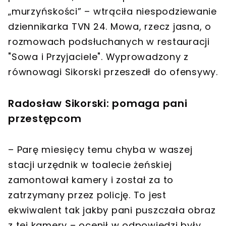
„murzyńskości” – wtrąciła niespodziewanie
dziennikarka TVN 24. Mowa, rzecz jasna, o
rozmowach podsłuchanych w restauracji
"Sowa i Przyjaciele". Wyprowadzony z
równowagi Sikorski przeszedł do ofensywy.
Radosław Sikorski: pomaga pani
przestępcom
– Parę miesięcy temu chyba w waszej
stacji urzędnik w toalecie żeńskiej
zamontował kamery i został za to
zatrzymany przez policję. To jest
ekwiwalent tak jakby pani puszczała obraz
z tej kamery – ocenił w odpowiedzi były