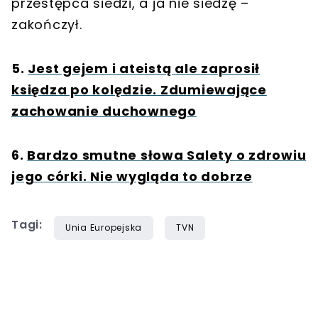
przestępca siedzi, a ja nie siedzę –
zakończył.
5
.
Jest gejem i ateistą ale zaprosił
księdza po kolędzie. Zdumiewające
zachowanie duchownego
6
.
Bardzo smutne słowa Salety o zdrowiu
jego córki. Nie wygląda to dobrze
Tagi:
Unia Europejska
TVN