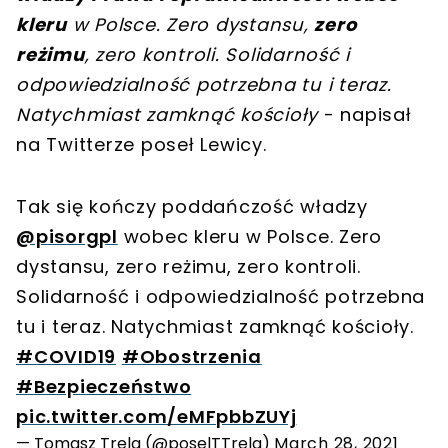
kleru
w Polsce. Zero dystansu,
zero
reżimu
, zero kontroli. Solidarność i
odpowiedzialność potrzebna tu i teraz.
Natychmiast zamknąć kościoły
- napisał
na Twitterze poseł Lewicy.
Tak się kończy poddańczość władzy
@pisorgpl
wobec kleru w Polsce. Zero
dystansu, zero reżimu, zero kontroli.
Solidarność i odpowiedzialność potrzebna
tu i teraz. Natychmiast zamknąć kościoły.
#COVID19
#Obostrzenia
#Bezpieczeństwo
pic.twitter.com/eMFpbbZUYj
— Tomasz Trela (@poselTTrela)
March 28, 2021