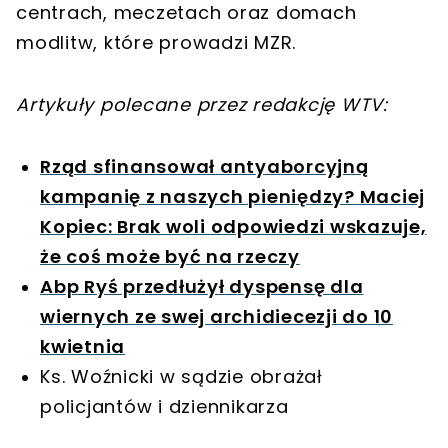
centrach, meczetach oraz domach
modlitw, które prowadzi MZR.
Artykuły polecane przez redakcję WTV:
Rząd sfinansował antyaborcyjną
kampanię z naszych pieniędzy? Maciej
Kopiec: Brak woli odpowiedzi wskazuje,
że coś może być na rzeczy
Abp Ryś przedłużył dyspensę dla
wiernych ze swej archidiecezji do 10
kwietnia
Ks. Woźnicki w sądzie obrażał
policjantów i dziennikarza