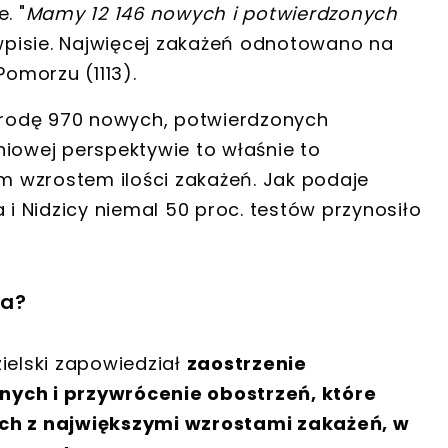
. "
Mamy 12 146 nowych i potwierdzonych
wpisie. Najwięcej zakażeń odnotowano na
Pomorzu (1113).
środę
970 nowych, potwierdzonych
dniowej perspektywie to właśnie to
m wzrostem ilości zakażeń
. Jak podaje
 i Nidzicy niemal 50 proc. testów przynosiło
ia?
ielski zapowiedział
zaostrzenie
nych i przywrócenie obostrzeń, które
ach z największymi wzrostami zakażeń, w