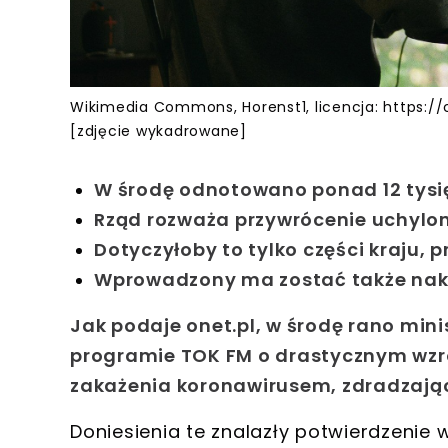
Wikimedia Commons, Horenst1, licencja: https:
[zdjęcie wykadrowane]
W środę odnotowano ponad 12 tys
Rząd rozważa przywrócenie uchylon
Dotyczyłoby to tylko części kraju, 
Wprowadzony ma zostać także nakaz
Jak podaje onet.pl, w środę rano min
programie TOK FM o
drastycznym wzro
zakażenia koronawirusem, zdradzając
Doniesienia te znalazły potwierdzeni