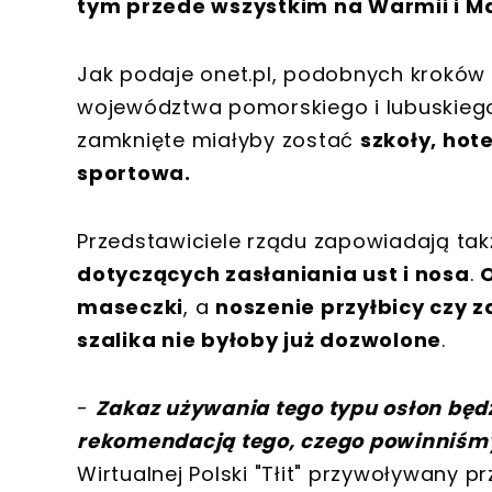
tym przede wszystkim na Warmii i M
Jak podaje onet.pl, podobnych krokó
województwa pomorskiego i lubuskieg
zamknięte miałyby zostać
szkoły, hote
sportowa.
Przedstawiciele rządu zapowiadają t
dotyczących zasłaniania ust i nosa
.
maseczki
, a
noszenie przyłbicy czy z
szalika nie byłoby już dozwolone
.
-
Zakaz używania tego typu osłon będ
rekomendacją tego, czego powinniśm
Wirtualnej Polski "Tłit" przywoływany p