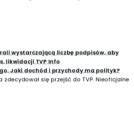
brali wystarczającą liczbę podpisów, aby
 likwidacji TVP Info
o. Jaki dochód i przychody ma polityk?
 zdecydował się przejść do TVP. Nieoficjalne