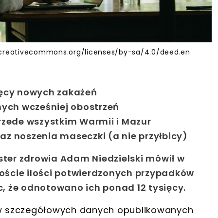
//creativecommons.org/licenses/by-sa/4.0/deed.en
ięcy nowych zakażeń
ych wcześniej obostrzeń
przede wszystkim Warmii i Mazur
 noszenia maseczki (a nie przyłbicy)
ister zdrowia Adam Niedzielski mówił w
ście ilości potwierdzonych przypadków
, że odnotowano ich ponad 12 tysięcy
.
e w szczegółowych danych opublikowanych