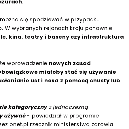
azurach
.
w można się spodziewać w przypadku
o. W wybranych rejonach kraju ponownie
le, kina, teatry i baseny czy infrastruktura
akże wprowadzenie
nowych zasad
Obowiązkowe miałoby stać się używanie
asłanianie ust i nosa z pomocą chusty lub
zie kategoryczny
z jednoczesną
y używać
- powiedział w programie
rzez onet.pl rzecznik ministerstwa zdrowia