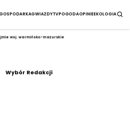
GOSPODARKA
GWIAZDY
TV
POGODA
OPINIE
EKOLOGIA
ejmie woj. warmińsko-mazurskie
Wybór Redakcji