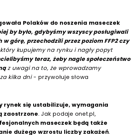
ligowała Polaków do noszenia maseczek
piej by było, gdybyśmy wszyscy posługiwali
w górę, przechodzili przez poziom FFP2 czy
, który kupujemy na rynku i nagły popyt
hcielibyśmy teraz, żeby nagle społeczeństwo
ną
z uwagi na to, że wprowadzamy
a kilka dni
- przywołuje słowa
y rynek się ustabilizuje, wymagania
ą zaostrzone
. Jak podaje onet.pl,
ofesjonalnych maseczek będą także
nie dużego wzrostu liczby zakażeń
.