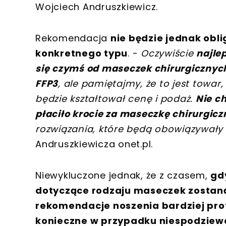
Wojciech Andruszkiewicz.
Rekomendacja
nie będzie jednak ob
konkretnego typu
. -
Oczywiście
najle
się czymś od maseczek chirurgicznych 
FFP3
, ale pamiętajmy, że to jest towar
będzie kształtował cenę i podaż.
Nie c
płaciło krocie za maseczkę chirurgicz
rozwiązania, które będą obowiązywały z
Andruszkiewicza onet.pl.
Niewykluczone jednak, że z czasem,
gd
dotyczące rodzaju maseczek zostan
rekomendacje noszenia bardziej pr
konieczne w przypadku niespodziewa