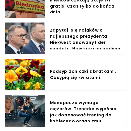
klientów czekają akcje 1+1
gratis. Czas tylko do końca
dnia
Zapytali się Polaków o
najlepszego prezydenta.
Niekwestionowany lider
sondażu, Nawrocki na podium
Podsyp doniczki z bratkami.
Obsypią się kwiatami
Menopauza wymaga
ciężarów. Trenerka wyjaśnia,
jak dopasować trening do
kobiecego organizmu