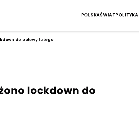
POLSKA
ŚWIAT
POLITYKA
kdown do połowy lutego
żono lockdown do