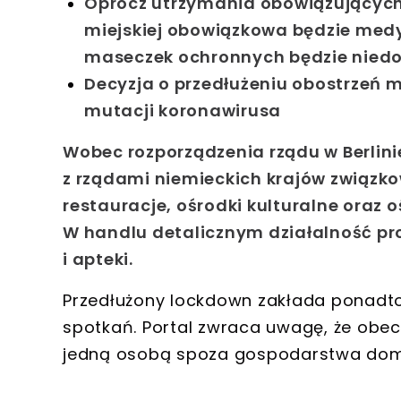
Oprócz utrzymania obowiązujących
miejskiej obowiązkowa będzie me
maseczek ochronnych będzie nied
Decyzja o przedłużeniu obostrzeń m
mutacji koronawirusa
Wobec rozporządzenia rządu w Berlin
z rządami niemieckich krajów związk
restauracje, ośrodki kulturalne oraz o
W handlu detalicznym
działalność pr
i apteki
.
Przedłużony lockdown zakłada ponadto
spotkań.
Portal zwraca uwagę, że obecn
jedną osobą spoza gospodarstwa do