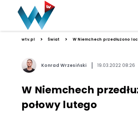
>
>
wtv.pl
Świat
W Niemchech przedłużono loc
Konrad Wrzesiński
19.03.2022 08:26
W Niemchech przedłu
połowy lutego