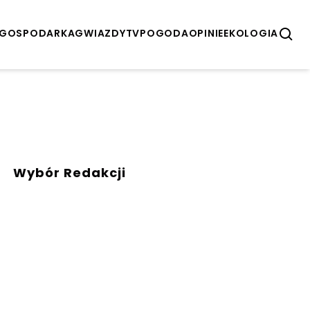
GOSPODARKA
GWIAZDY
TV
POGODA
OPINIE
EKOLOGIA
Wybór Redakcji