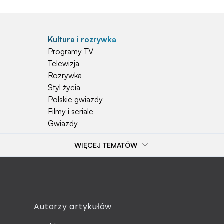
Kultura i rozrywka
Programy TV
Telewizja
Rozrywka
Styl życia
Polskie gwiazdy
Filmy i seriale
Gwiazdy
WIĘCEJ TEMATÓW
Popularne tematy
Przepisy
Szkoła
Wieś
Emerytura
Autorzy artykułów
Smakosze