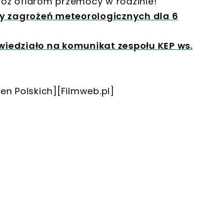
móż ofiarom przemocy w rodzinie!
y zagrożeń meteorologicznych dla 6
iedziało na komunikat zespołu KEP ws.
en Polskich][Filmweb.pl]