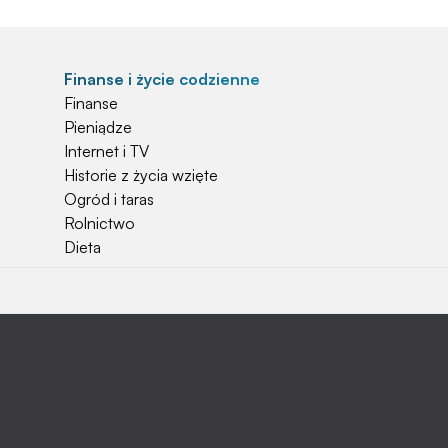
Finanse i życie codzienne
Finanse
Pieniądze
Internet i TV
Historie z życia wzięte
Ogród i taras
Rolnictwo
Dieta
Najchętniej czytane
Jakiej używać ziemi do kwiatków?
Czy rolnicy mogą otrzymać emerytury
stażowe?
Jak o siebie zadbać? Sezon wiosenno letni za
pasem