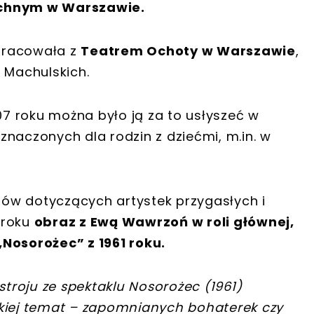
chnym w Warszawie.
pracowała z
Teatrem Ochoty w Warszawie
,
 Machulskich.
007 roku można było ją za to usłyszeć w
naczonych dla rodzin z dziećmi, m.in. w
ów dotyczących artystek przygasłych i
 roku
obraz z Ewą Wawrzoń w roli głównej,
„Nosorożec” z 1961 roku.
roju ze spektaklu Nosorożec (1961)
skiej temat – zapomnianych bohaterek czy