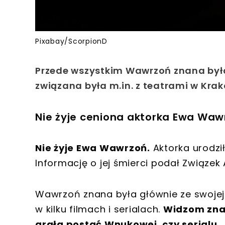
Pixabay/ScorpionD
Przede wszystkim Wawrzoń znana była 
związana była m.in. z teatrami w Kra
Nie żyje ceniona aktorka Ewa Waw
Nie żyje Ewa Wawrzoń.
Aktorka urodził
Informację o jej śmierci podał Związek
Wawrzoń znana była głównie ze swojej t
w kilku filmach i serialach.
Widzom znan
grała postać Wnukowej, czy serialu 