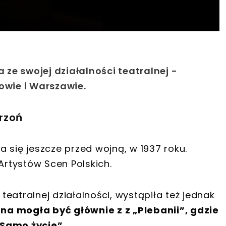
ze swojej działalności teatralnej -
kowie i Warszawie.
rzoń
a się jeszcze przed wojną, w 1937 roku.
 Artystów Scen Polskich.
eatralnej działalności, wystąpiła też jednak
a mogła być głównie z z „Plebanii”, gdzie
„Samo życie”.