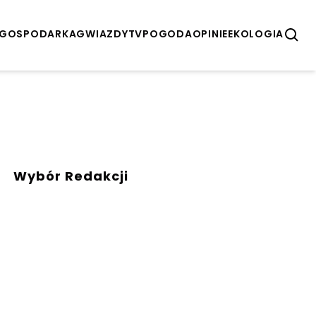
GOSPODARKA
GWIAZDY
TV
POGODA
OPINIE
EKOLOGIA
Wybór Redakcji