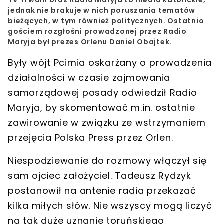
TV Trwam oraz Radio Maryja to media katolickie,
jednak
nie brakuje w nich poruszania tematów
bieżących, w tym również politycznych
. Ostatnio
gościem rozgłośni prowadzonej przez Radio
Maryja był
prezes Orlenu
Daniel Obajtek.
Były wójt Pcimia oskarżany o prowadzenia
działalności w czasie zajmowania
samorządowej posady
odwiedził Radio
Maryja
, by skomentować m.in. ostatnie
zawirowanie w związku ze wstrzymaniem
przejęcia Polska Press
przez Orlen.
Niespodziewanie
do rozmowy włączył się
sam ojciec założyciel
. Tadeusz Rydzyk
postanowił na antenie radia
przekazać
kilka miłych słów
. Nie wszyscy mogą liczyć
na tak duże uznanie toruńskiego