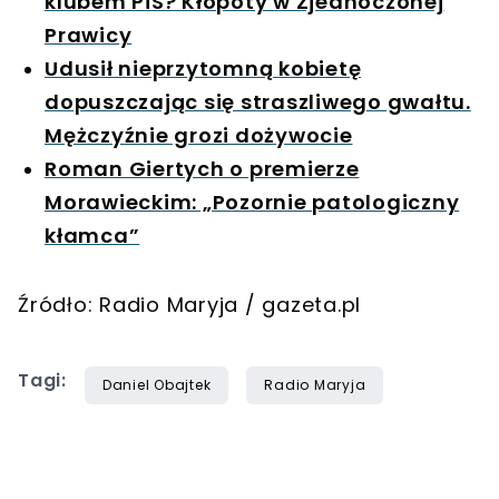
klubem PiS? Kłopoty w Zjednoczonej
Prawicy
Udusił nieprzytomną kobietę
dopuszczając się straszliwego gwałtu.
Mężczyźnie grozi dożywocie
Roman Giertych o premierze
Morawieckim: „Pozornie patologiczny
kłamca”
Źródło: Radio Maryja / gazeta.pl
Tagi:
Daniel Obajtek
Radio Maryja