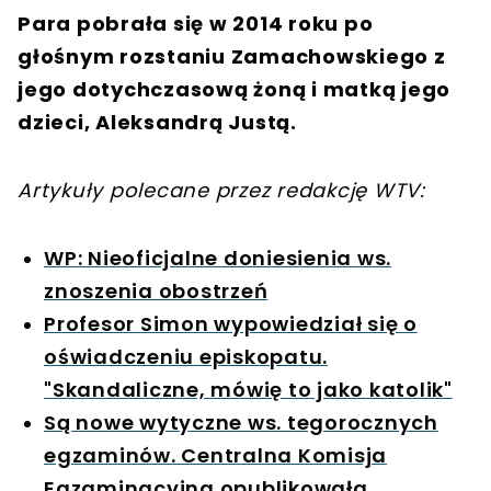
Para pobrała się w 2014 roku po
głośnym rozstaniu Zamachowskiego z
jego dotychczasową żoną i matką jego
dzieci, Aleksandrą Justą.
Artykuły polecane przez redakcję WTV:
WP: Nieoficjalne doniesienia ws.
znoszenia obostrzeń
Profesor Simon wypowiedział się o
oświadczeniu episkopatu.
"Skandaliczne, mówię to jako katolik"
Są nowe wytyczne ws. tegorocznych
egzaminów. Centralna Komisja
Egzaminacyjna opublikowała