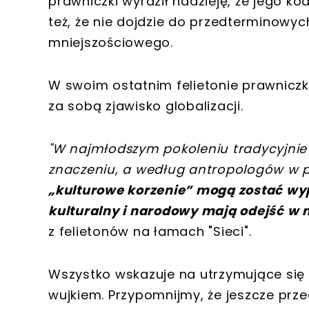
prawniczki wyraził nadzieję, że jego k
też, że nie dojdzie do przedterminowyc
mniejszościowego.
W swoim ostatnim felietonie prawniczka
za sobą zjawisko globalizacji.
"W najmłodszym pokoleniu tradycyjnie 
znaczeniu, a według antropologów w prz
„kulturowe korzenie” mogą zostać wy
kulturalny i narodowy mają odejść w
z felietonów na łamach "Sieci".
Wszystko wskazuje na utrzymujące się 
wujkiem. Przypomnijmy, że jeszcze prz