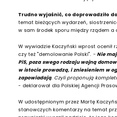
Trudno wyjaśnić, co doprowadziło do 
temat bieżących wydarzeń, siostrzeni
w sam środek sporu między rządem a 
W wywiadzie Kaczyński wprost ocenił rz
czy też "demolowanie Polski".
-
Nie maj
PiS, poza swego rodzaju wojną domową
w istocie prowadzą, i zniesieniem w og
zapowiadają
. Czyli proponują komplet
- deklarował dla Polskiej Agencji Praso
W udostępnionym przez Martę Kaczyńsk
stanowczych komentarzy na temat przy