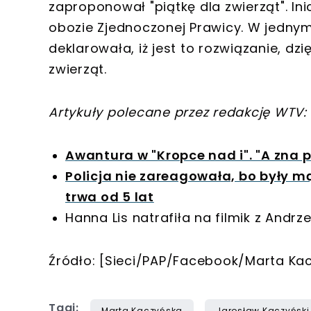
zaproponował "piątkę dla zwierząt". I
obozie Zjednoczonej Prawicy. W jednym 
deklarowała, iż jest to rozwiązanie, dz
zwierząt.
Artykuły polecane przez redakcję WTV:
Awantura w "Kropce nad i". "A zna 
Policja nie zareagowała, bo były mą
trwa od 5 lat
Hanna Lis natrafiła na filmik z Andrz
Źródło: [Sieci/PAP/Facebook/Marta Ka
Tagi:
Marta Kaczyńska
Jarosław Kaczyński