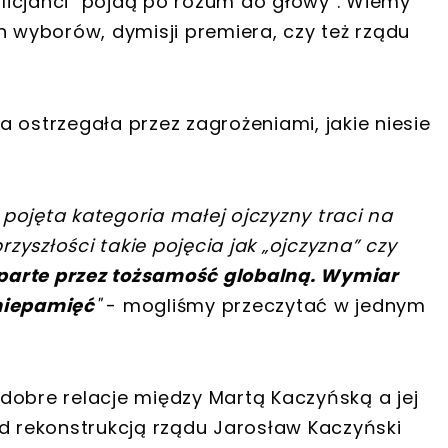
oalicjanci "pójdą po rozum do głowy". Wiemy
h wyborów, dymisji premiera, czy też rządu
 ostrzegała przez zagrożeniami, jakie niesie
pojęta kategoria małej ojczyzny traci na
yszłości takie pojęcia jak „ojczyzna” czy
parte przez tożsamość globalną. Wymiar
 niepamięć
"
- mogliśmy przeczytać w jednym
dobre relacje między Martą Kaczyńską a jej
ed rekonstrukcją rządu Jarosław Kaczyński