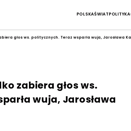
POLSKA
ŚWIAT
POLITYKA
biera głos ws. politycznych. Teraz wsparła wuja, Jarosława K
ko zabiera głos ws.
wsparła wuja, Jarosława