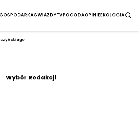
GOSPODARKA
GWIAZDY
TV
POGODA
OPINIE
EKOLOGIA
aczyńskiego
Wybór Redakcji