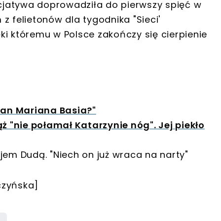
nicjatywa doprowadziła do pierwszy spięć w
z felietonów dla tygodnika "Sieci'
ięki któremu w Polsce zakończy się cierpienie
pan Mariana Basia?"
ż "nie połamał Katarzynie nóg". Jej piekło
ejem Dudą. "Niech on już wraca na narty"
czyńska]