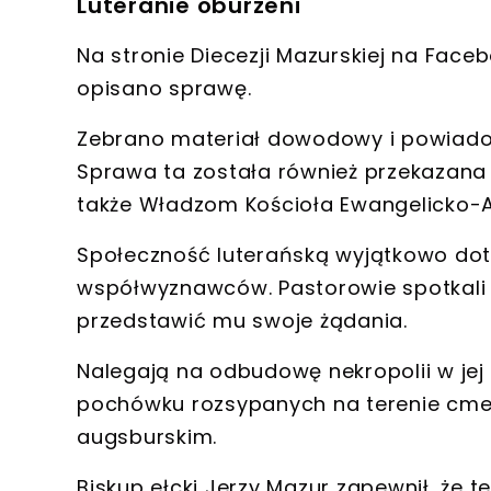
Luteranie oburzeni
Na stronie Diecezji Mazurskiej na Face
opisano sprawę.
Zebrano materiał dowodowy i powiadom
Sprawa ta została również przekazana 
także
Władzom Kościoła Ewangelicko-
Społeczność luterańską
wyjątkowo dotk
współwyznawców. Pastorowie spotkali s
przedstawić mu swoje żądania.
Nalegają na
odbudowę nekropolii w jej
pochówku rozsypanych na terenie cme
augsburskim.
Biskup ełcki Jerzy Mazur zapewnił, że