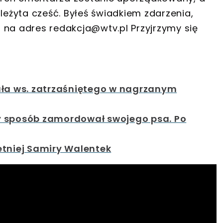
leżyta cześć.
Byłeś świadkiem zdarzenia,
a na adres
redakcja@wtv.pl
Przyjrzymy się
ała ws. zatrzaśniętego w nagrzanym
y sposób zamordował swojego psa. Po
etniej Samiry Walentek