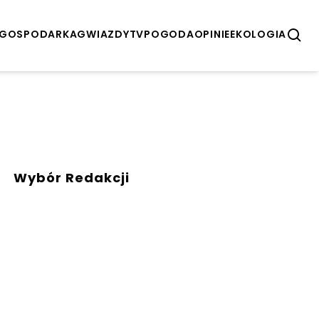
GOSPODARKA
GWIAZDY
TV
POGODA
OPINIE
EKOLOGIA
Wybór Redakcji