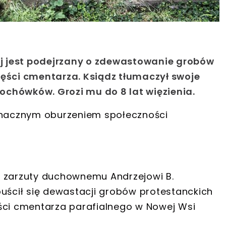
iej jest podejrzany o zdewastowanie grobów
zęści cmentarza. Ksiądz tłumaczył swoje
chówków. Grozi mu do 8 lat więzienia.
 znacznym oburzeniem społeczności
ła zarzuty duchownemu
Andrzejowi B
.
uścił się
dewastacji grobów protestanckich
ści cmentarza parafialnego w Nowej Wsi