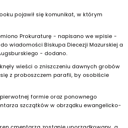
booku pojawił się komunikat, w którym
iono Prokuraturę - napisano we wpisie -
do wiadomości Biskupa Diecezji Mazurskiej a
Augsburskiego
- dodano.
nęły wieści o zniszczeniu dawnych grobów
ię z proboszczem parafii, by osobiście
 pierwotnej formie
oraz ponownego
ntarza szczątków w obrządku ewangelicko-
 teren cmentarza zostanie uporządkowany, a