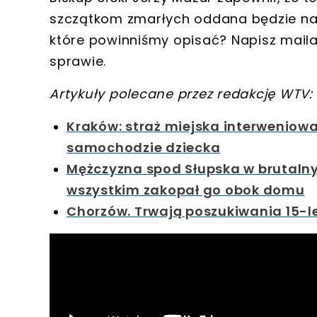
szczątkom zmarłych oddana będzie na
które powinniśmy opisać? Napisz mail
sprawie.
Artykuły polecane przez redakcję WTV:
Kraków: straż miejska interweniow
samochodzie dziecka
Mężczyzna spod Słupska w brutaln
wszystkim zakopał go obok domu
Chorzów. Trwają poszukiwania 15-l