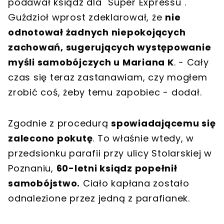
podawał ksiądz dla "Super Expressu".
Guździoł wprost zdeklarował, że
nie
odnotował żadnych niepokojących
zachowań, sugerujących występowanie
myśli samobójczych u Mariana K
. - Cały
czas się teraz zastanawiam, czy mogłem
zrobić coś, żeby temu zapobiec - dodał.
Zgodnie z procedurą
spowiadającemu się
zalecono pokutę
. To właśnie wtedy, w
przedsionku parafii przy ulicy Stolarskiej w
Poznaniu,
60-letni ksiądz popełnił
samobójstwo.
Ciało kapłana zostało
odnalezione przez jedną z parafianek.