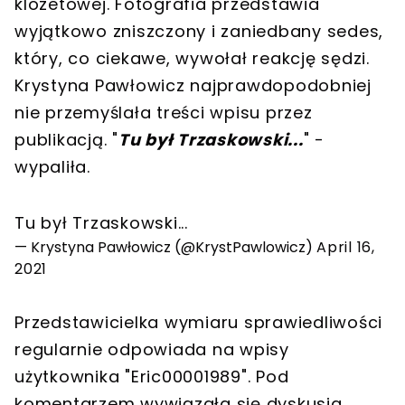
klozetowej. Fotografia przedstawia
wyjątkowo zniszczony i zaniedbany sedes,
który, co ciekawe, wywołał reakcję sędzi.
Krystyna Pawłowicz najprawdopodobniej
nie przemyślała treści wpisu przez
publikacją. "
Tu był Trzaskowski...
" -
wypaliła.
Tu był Trzaskowski...
— Krystyna Pawłowicz (@KrystPawlowicz)
April 16,
2021
Przedstawicielka wymiaru sprawiedliwości
regularnie odpowiada na wpisy
użytkownika "Eric00001989". Pod
komentarzem wywiązała się dyskusja.