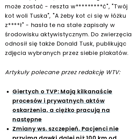
może zostać - reszta w*********ć", "Twój
kot woli Tuska", "A żeby kot ci się w łóżku
z****ł" - hasła te na stałe zapisały w
środowisku aktywistycznym. Do zwierzęcia
odnosił się także Donald Tusk, publikując
zdjęcia wybranych przez siebie plakatów.
Artykuły polecane przez redakcję WTV:
Giertych o TVP: Mają kilkanaście
procesów i prywatnych aktów
oskarżenia, a ciężko pracują na
następne
Zmiany ws. szczepień. Pacjenci nie
przyjmą dawki dalej niż 100 km od