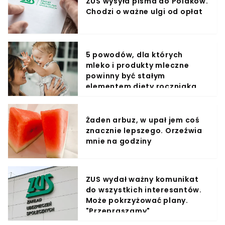
ZUS wysyła pisma do Polaków.
Chodzi o ważne ulgi od opłat
5 powodów, dla których
mleko i produkty mleczne
powinny być stałym
elementem diety roczniaka
Żaden arbuz, w upał jem coś
znacznie lepszego. Orzeźwia
mnie na godziny
ZUS wydał ważny komunikat
do wszystkich interesantów.
Może pokrzyżować plany.
"Przepraszamy"