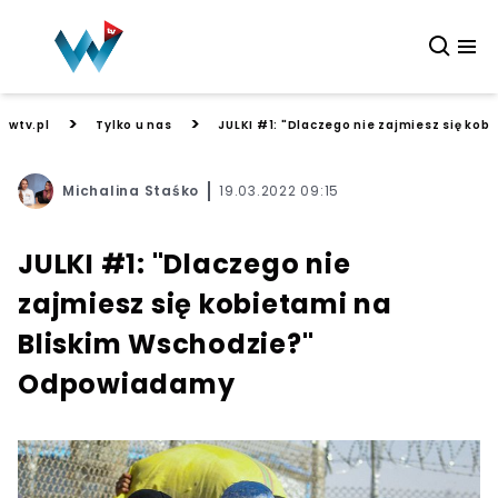
>
>
wtv.pl
Tylko u nas
JULKI #1: "Dlaczego nie zajmiesz się ko
Michalina Staśko
19.03.2022 09:15
JULKI #1: "Dlaczego nie
zajmiesz się kobietami na
Bliskim Wschodzie?"
Odpowiadamy