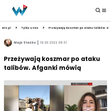
>
>
wtv.pl
Tylko u nas
Przeżywają koszmar po ataku talibów. A
Maja Staśko
19.03.2022 09:01
Przeżywają koszmar po ataku
talibów. Afganki mówią