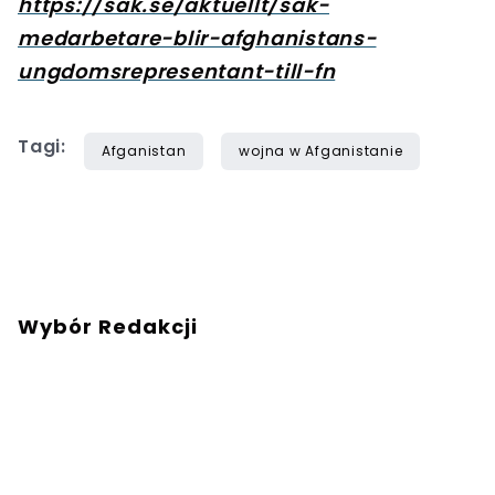
https://sak.se/aktuellt/sak-
medarbetare-blir-afghanistans-
ungdomsrepresentant-till-fn
Tagi:
Afganistan
wojna w Afganistanie
Wybór Redakcji