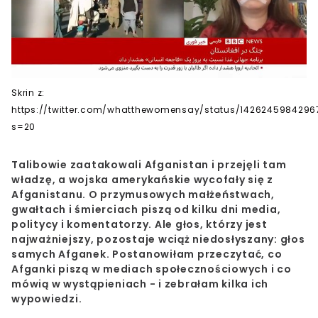
Skrin z:
https://twitter.com/whatthewomensay/status/142624598429
s=20
Talibowie zaatakowali Afganistan i przejęli tam
władzę, a wojska amerykańskie wycofały się z
Afganistanu. O przymusowych małżeństwach,
gwałtach i śmierciach piszą od kilku dni media,
politycy i komentatorzy. Ale głos, którzy jest
najważniejszy, pozostaje wciąż niedosłyszany: głos
samych Afganek. Postanowiłam przeczytać, co
Afganki piszą w mediach społecznościowych i co
mówią w wystąpieniach - i zebrałam kilka ich
wypowiedzi.