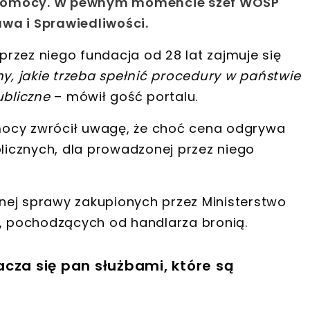
 Pomocy
. W pewnym momencie szef WOŚP
awa i Sprawiedliwości
.
rzez niego fundacja od 28 lat zajmuje się
y, jakie trzeba spełnić procedury w państwie
ubliczne
– mówił gość portalu.
Pomocy zwrócił uwagę, że choć cena odgrywa
icznych, dla prowadzonej przez niego
nnej sprawy
zakupionych przez Ministerstwo
, pochodzących od handlarza bronią.
cza się pan służbami, które są