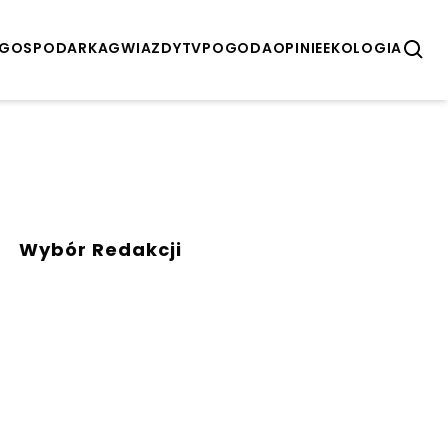
GOSPODARKA
GWIAZDY
TV
POGODA
OPINIE
EKOLOGIA
Wybór Redakcji