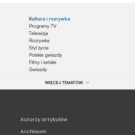
Kultura i rozrywka
Programy TV
Telewizja
Rozrywka
Styl życia
Polskie gwiazdy
Filmy i seriale
Gwiazdy
WIĘCEJ TEMATÓW
Popularne tematy
Przepisy
Szkoła
Wieś
Emerytura
Autorzy artykułów
Smakosze
Archiwum
Dziecko