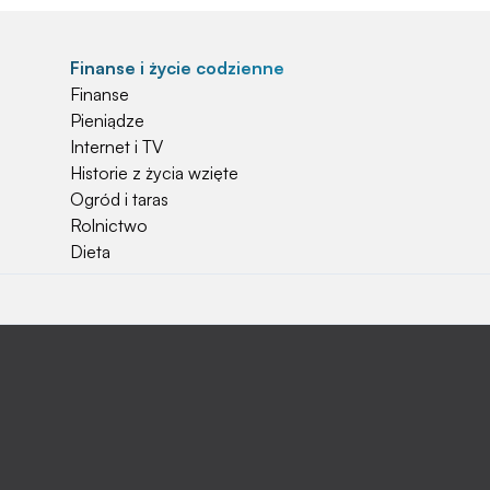
Finanse i życie codzienne
Finanse
Pieniądze
Internet i TV
Historie z życia wzięte
Ogród i taras
Rolnictwo
Dieta
Najchętniej czytane
Jakiej używać ziemi do kwiatków?
Czy rolnicy mogą otrzymać emerytury
stażowe?
Jak o siebie zadbać? Sezon wiosenno letni za
pasem
Jak zadbać o zdrowie przedszkolaka?