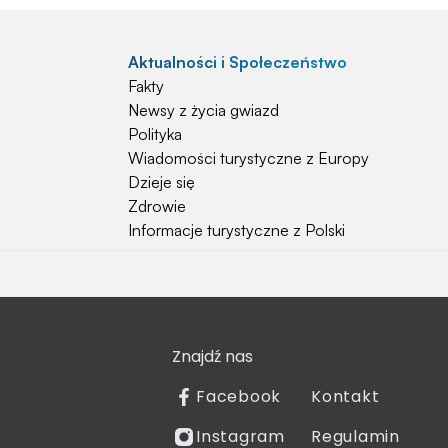
Aktualności i Społeczeństwo
Fakty
Newsy z życia gwiazd
Polityka
Wiadomości turystyczne z Europy
Dzieje się
Zdrowie
Informacje turystyczne z Polski
Natura i Hobby
Psy
Koty
Znajdź nas
Rośliny
Technologia
Facebook
Kontakt
Znaki zodiaku
Instagram
Regulamin
Piłka nożna