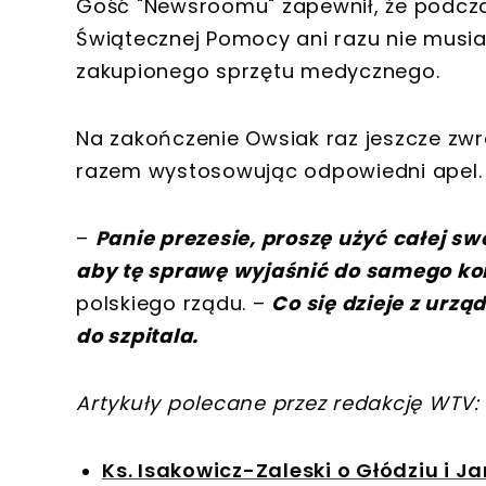
Gość "Newsroomu" zapewnił, że podczas
Świątecznej Pomocy ani razu nie musia
zakupionego sprzętu medycznego.
Na zakończenie Owsiak raz jeszcze zwr
razem wystosowując odpowiedni apel.
–
Panie prezesie, proszę użyć całej sw
aby tę sprawę wyjaśnić do samego k
polskiego rządu. –
Co się dzieje z urząd
do szpitala.
Artykuły polecane przez redakcję WTV:
Ks. Isakowicz-Zaleski o Głódziu i J