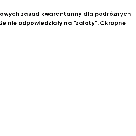
nowych zasad kwarantanny dla podróżnych
że nie odpowiedziały na "zaloty". Okropne