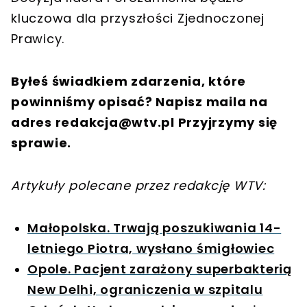
kluczowa dla przyszłości Zjednoczonej
Prawicy.
Byłeś świadkiem zdarzenia, które
powinniśmy opisać? Napisz maila na
adres
redakcja@wtv.pl
Przyjrzymy się
sprawie.
Artykuły polecane przez redakcję WTV:
Małopolska. Trwają poszukiwania 14-
letniego Piotra, wysłano śmigłowiec
Opole. Pacjent zarażony superbakterią
New Delhi, ograniczenia w szpitalu