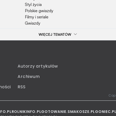
Styl życia
Polskie gwiazdy
Filmy i seriale
Gwiazdy
WIĘCEJ TEMATÓW
Popularne tematy
Przepisy
Szkoła
Wieś
Emerytura
Autorzy artykułów
Smakosze
Archiwum
Dziecko
Sejm
ności
RSS
Moda
Copy
NFO.PL
ROLNIKINFO.PL
GOTOWANIE.SMAKOSZE.PL
GONIEC.P