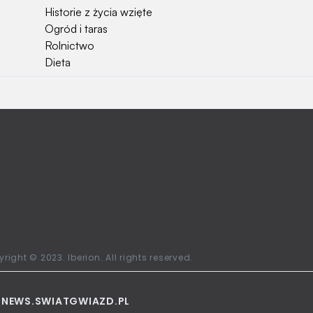
Historie z życia wzięte
Ogród i taras
Rolnictwo
Dieta
Najchętniej czytane
Jakiej używać ziemi do kwiatków?
Czy rolnicy mogą otrzymać emerytury
stażowe?
Jak o siebie zadbać? Sezon wiosenno letni za
pasem
Jak zadbać o zdrowie przedszkolaka?
Jak zwrócić bilet PKP?
Ile waży kombajn?
Najchętniej oglądane stacje telewizyjne w
right © 2023. Iberion. All rights reserved.
Polsce
L
NEWS.SWIATGWIAZD.PL