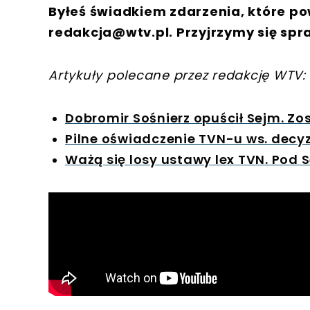
Byłeś świadkiem zdarzenia, które po
redakcja@wtv.pl
. Przyjrzymy się spr
Artykuły polecane przez redakcję WTV:
Dobromir Sośnierz opuścił Sejm. Z
Pilne oświadczenie TVN-u ws. decyz
Ważą się losy ustawy lex TVN. Pod