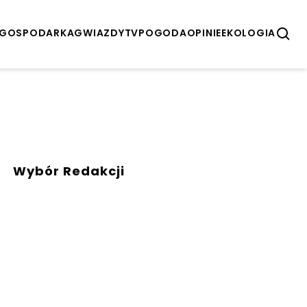
GOSPODARKA
GWIAZDY
TV
POGODA
OPINIE
EKOLOGIA
Wybór Redakcji