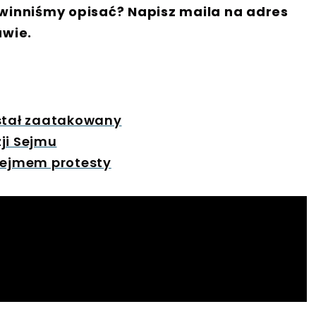
winniśmy opisać? Napisz maila na adres
awie.
ostał zaatakowany
ji Sejmu
 Sejmem protesty