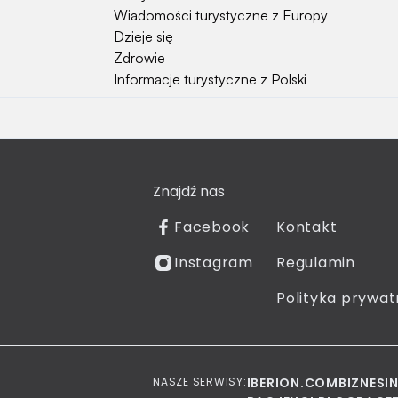
Wiadomości turystyczne z Europy
Dzieje się
Zdrowie
Informacje turystyczne z Polski
Natura i Hobby
Psy
Koty
Znajdź nas
Rośliny
Technologia
Facebook
Kontakt
Znaki zodiaku
Instagram
Regulamin
Piłka nożna
Reprezentacja Polski
Polityka prywat
NASZE SERWISY:
IBERION.COM
BIZNESI