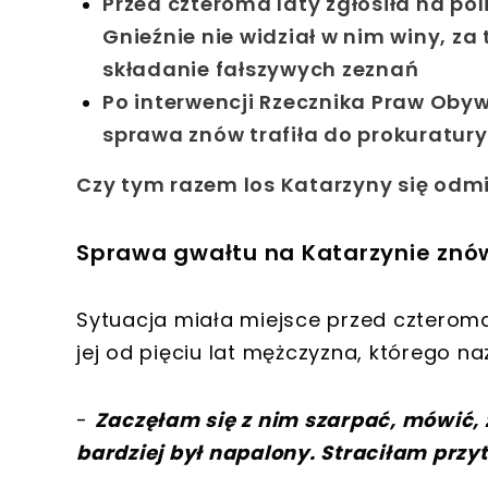
Przed czteroma laty zgłosiła na polic
Gnieźnie nie widział w nim winy, za
składanie fałszywych zeznań
Po interwencji Rzecznika Praw Obyw
sprawa znów trafiła do prokuratury
Czy tym razem los Katarzyny się odm
Sprawa gwałtu na Katarzynie znó
Sytuacja miała miejsce przed czterom
jej od pięciu lat mężczyzna, którego 
-
Zaczęłam się z nim szarpać, mówić, ż
bardziej był napalony. Straciłam prz