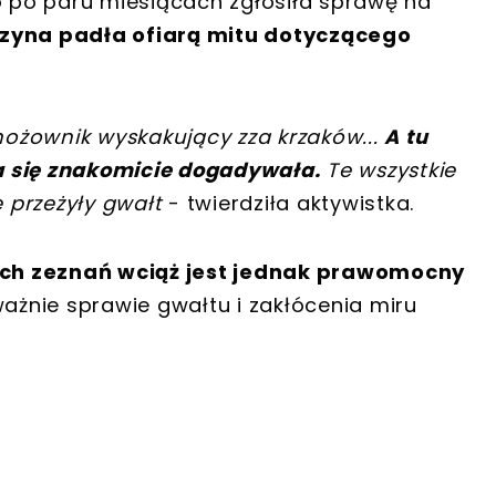
ro po paru miesiącach zgłosiła sprawę na
zyna padła ofiarą mitu dotyczącego
 nożownik wyskakujący zza krzaków...
A tu
a się znakomicie dogadywała.
Te wszystkie
e przeżyły gwałt
- twierdziła aktywistka.
ch zeznań wciąż jest jednak prawomocny
ważnie sprawie gwałtu i zakłócenia miru