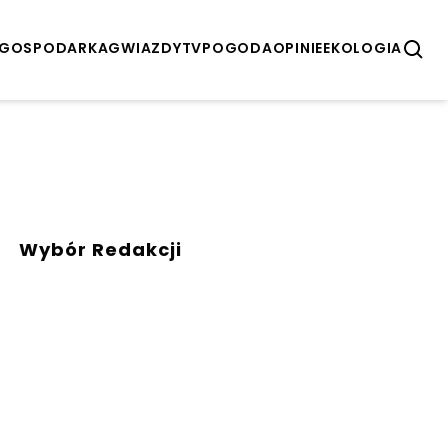
GOSPODARKA
GWIAZDY
TV
POGODA
OPINIE
EKOLOGIA
Wybór Redakcji