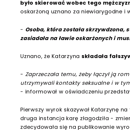
było skierować wobec tego mężczyzn
oskarżoną uznano za niewiarygodne i wt
-
Osoba, która została skrzywdzona, 
zasiadała na ławie oskarżonych i musi
Uznano, że Katarzyna
składała fałszy
-
Zaprzeczała temu, żeby łączył ją r
utrzymywali kontakty seksualne i w ty
- informował w oświadczeniu przedst
Pierwszy wyrok skazywał Katarzynę na 
druga instancja karę złagodziła - zmien
zdecydowała się na publikowanie wyr