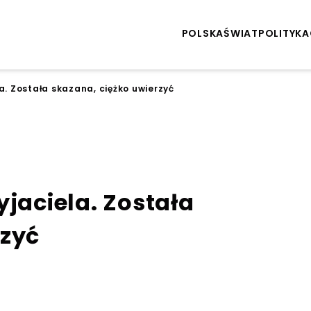
POLSKA
ŚWIAT
POLITYKA
a. Została skazana, ciężko uwierzyć
yjaciela. Została
rzyć