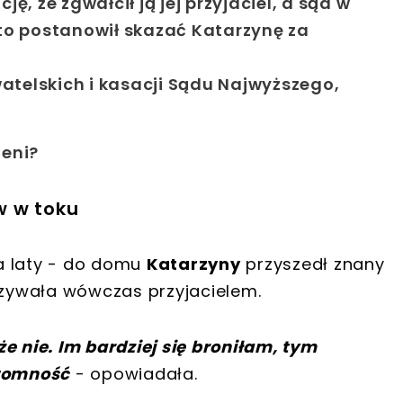
ję, że zgwałcił ją jej przyjaciel, a sąd w
 to postanowił skazać Katarzynę za
atelskich i kasacji Sądu Najwyższego,
ieni?
w w toku
a laty - do domu
Katarzyny
przyszedł znany
nazywała wówczas przyjacielem.
e nie. Im bardziej się broniłam, tym
ytomność
- opowiadała.