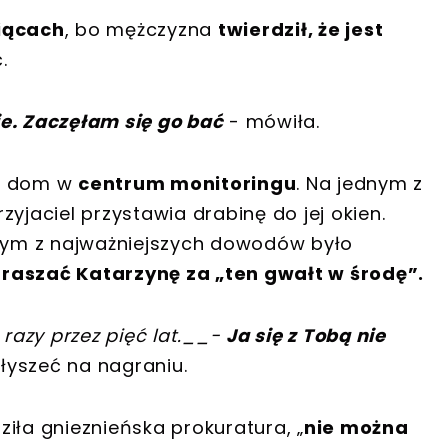
iącach
, bo mężczyzna
twierdził, że jest
.
e. Zaczęłam się go bać
- mówiła.
ój dom w
centrum monitoringu
. Na jednym z
yjaciel przystawia drabinę do jej okien.
dnym z najważniejszych dowodów było
raszać Katarzynę za „ten gwałt w środę”.
razy przez pięć lat.
__
-
Ja się z Tobą nie
łyszeć na nagraniu.
iła gnieznieńska prokuratura, „
nie można