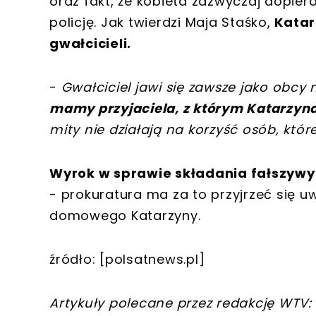
oraz fakt, że kobieta zazwyczaj dopie
policję. Jak twierdzi Maja Staśko,
Katar
gwałcicieli.
-
Gwałciciel jawi się zawsze jako obcy
mamy przyjaciela, z którym Katarzyn
mity nie działają na korzyść osób, któr
Wyrok w sprawie składania fałszywy
- prokuratura ma za to przyjrzeć się u
domowego Katarzyny.
źródło: [polsatnews.pl]
Artykuły polecane przez redakcję WTV: