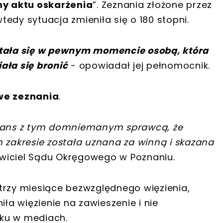
y aktu oskarżenia
”. Zeznania złożone przez
edy sytuacja zmieniła się o 180 stopni.
stała się w pewnym momencie osobą, która
ała się bronić
- opowiadał jej pełnomocnik.
we zeznania
.
omans z tym domniemanym sprawcą, że
m zakresie została uznana za winną i skazana
awiciel Sądu Okręgowego w Poznaniu.
trzy miesiące bezwzględnego więzienia,
iła więzienie na zawieszenie i nie
oku w mediach.