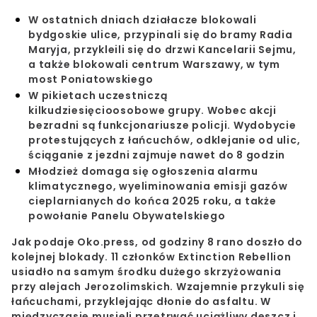
W ostatnich dniach działacze blokowali
bydgoskie ulice, przypinali się do bramy Radia
Maryja, przykleili się do drzwi Kancelarii Sejmu,
a także blokowali centrum Warszawy, w tym
most Poniatowskiego
W pikietach uczestniczą
kilkudziesięcioosobowe grupy. Wobec akcji
bezradni są funkcjonariusze policji. Wydobycie
protestujących z łańcuchów, odklejanie od ulic,
ściąganie z jezdni zajmuje nawet do 8 godzin
Młodzież domaga się ogłoszenia alarmu
klimatycznego, wyeliminowania emisji gazów
cieplarnianych do końca 2025 roku, a także
powołanie Panelu Obywatelskiego
Jak podaje Oko.press, od godziny 8 rano doszło do
kolejnej blokady. 11 członków
Extinction Rebellion
usiadło na samym środku dużego skrzyżowania
przy alejach Jerozolimskich. Wzajemnie przykuli się
łańcuchami, przyklejając dłonie do asfaltu. W
międzyczasie musieli przetrwać uciążliwy deszcz i