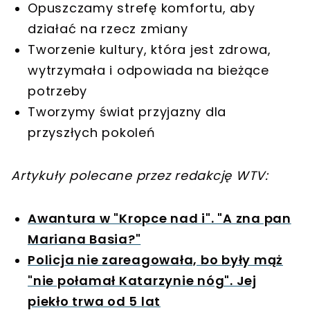
Opuszczamy strefę komfortu, aby
działać na rzecz zmiany
Tworzenie kultury, która jest zdrowa,
wytrzymała i odpowiada na bieżące
potrzeby
Tworzymy świat przyjazny dla
przyszłych pokoleń
Artykuły polecane przez redakcję WTV:
Awantura w "Kropce nad i". "A zna pan
Mariana Basia?"
Policja nie zareagowała, bo były mąż
"nie połamał Katarzynie nóg". Jej
piekło trwa od 5 lat