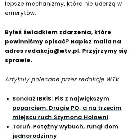
lepsze mechanizmy, które nie uderzą w
emerytów.
Byłeś świadkiem zdarzenia, które
powinniśmy opisać? Napisz maila na
adres
redakcja@wtv.pl
. Przyjrzymy się
sprawie.
Artykuły polecane przez redakcję WTV
Sondaż IBRiS: PiS z największym
poparciem. Drugie PO, a na trzecim
miejscu ruch Szymona Hołowni
Toruń. Potężny wybuch, runął dom
jednorodzinny