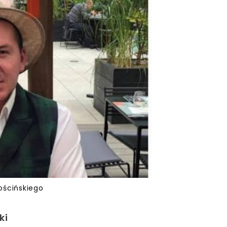
ościńskiego
ki