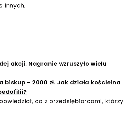
s innych.
ej akcji. Nagranie wzruszyło wielu
 biskup - 2000 zł. Jak działa kościelna
edofilii?
powiedział, co z przedsiębiorcami, którzy