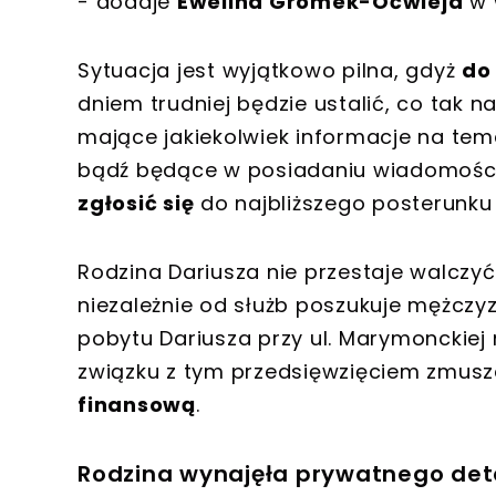
- dodaje
Ewelina Gromek-Oćwieja
w 
Sytuacja jest wyjątkowo pilna, gdyż
do
dniem trudniej będzie ustalić, co tak 
mające jakiekolwiek informacje na te
bądź będące w posiadaniu wiadomości
zgłosić się
do najbliższego posterunk
Rodzina Dariusza nie przestaje walczyć
niezależnie od służb poszukuje mężczyzn
pobytu Dariusza przy ul. Marymonckiej 
związku z tym przedsięwzięciem zmusze
finansową
.
Rodzina wynajęła prywatnego dete