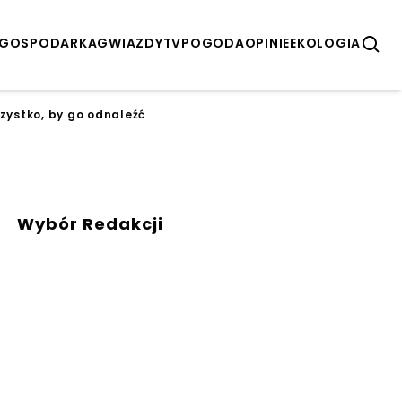
GOSPODARKA
GWIAZDY
TV
POGODA
OPINIE
EKOLOGIA
szystko, by go odnaleźć
Wybór Redakcji