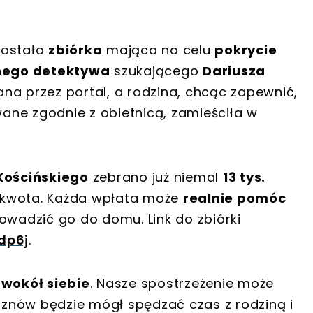
została
zbiórka
mająca na celu
pokrycie
nego detektywa
szukającego
Dariusza
ana przez portal, a rodzina, chcąc zapewnić,
ane zgodnie z obietnicą, zamieściła w
Kościńskiego
zebrano już niemal
13 tys.
na kwota. Każda wpłata może
realnie pomóc
owadzić go do domu. Link do zbiórki
zdp6j
.
 wokół siebie
. Nasze spostrzeżenie może
znów będzie mógł spędzać czas z rodziną i