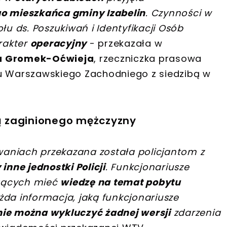
go mieszkańca gminy Izabelin
. Czynności w
łu ds. Poszukiwań i Identyfikacji Osób
rakter
operacyjny
- przekazała w
na Gromek-Oćwieja
, rzeczniczka prasowa
tu Warszawskiego Zachodniego z siedzibą w
ją zaginionego mężczyzny
aniach przekazana została policjantom z
nne jednostki Policji
. Funkcjonariusze
ogących mieć
wiedzę na temat pobytu
żda informacja, jaką funkcjonariusze
nie można wykluczyć żadnej wersji
zdarzenia