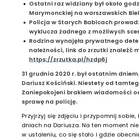
Ostatni raz widziany był około godzi
Marymonckiej na warszawskich Bi
Policja w Starych Babicach prowadz
wyklucza żadnego z możliwych sce
Rodzina wynajęła prywatnego detek
należności, link do zrzutki znaleź
https://zrzutka.pl/hzdp6j
31 grudnia 2020 r.
był ostatnim dniem
Dariusz Kościński
. Niestety od tamteg
Zaniepokojeni brakiem wiadomości od
sprawę na policję
.
Przyjrzyj się zdjęciu i przypomnij sobie
dniach na
Dariusza
. Na ten moment ni
w ustaleniu, co się stało i
gdzie obecn