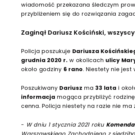
wiadomość przekazana śledczym pr
przybliżeniem się do rozwiązania zagadk
Zaginął Dariusz Kościński, wszys
Policja poszukuje
Dariusza Kościńskie
grudnia 2020 r.
w okolicach
ulicy Ma
około godziny
6 rano
. Niestety nie jes
Poszukiwany
Dariusz
ma
33 lata
i oko
informacja
mogąca przybliżyć rodzinę
cenna. Policja niestety na razie nie ma
-
W dniu 1 stycznia 2021 roku
Komenda 
Warszawskiego Zachodniego z siedzib