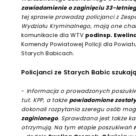
zawiadomienie o zaginięciu 33-letnie
tej sprawie prowadzą policjanci z Zespo
Wydziału Kryminalnego, mają one cha
komunikacie dla WTV
podinsp. Eweli
Komendy Powiatowej Policji dla Powia
Starych Babicach.
Policjanci ze Starych Babic szuka
-
Informacja o prowadzonych poszukiw
tut. KPP, a także
powiadomione zostały i
dokonali rozpytania szeregu osób m
zaginionego
. Sprawdzana jest także ka
otrzymują. Na tym etapie poszukiwań