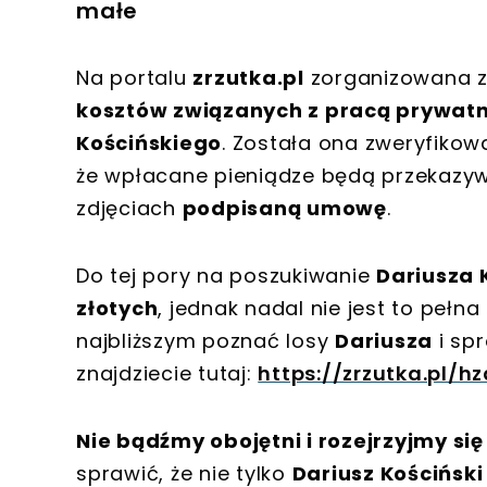
małe
Na portalu
zrzutka.pl
zorganizowana 
kosztów związanych z pracą prywat
Kościńskiego
. Została ona zweryfikow
że wpłacane pieniądze będą przekazyw
zdjęciach
podpisaną umowę
.
Do tej pory na poszukiwanie
Dariusza 
złotych
, jednak nadal nie jest to peł
najbliższym poznać losy
Dariusza
i spr
znajdziecie tutaj:
https://zrzutka.pl/h
Nie bądźmy obojętni i rozejrzyjmy się
sprawić, że nie tylko
Dariusz Kościński