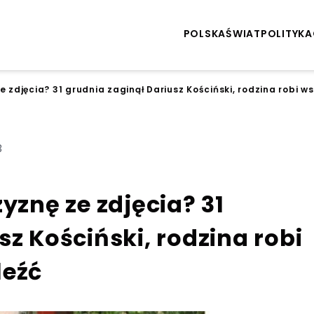
POLSKA
ŚWIAT
POLITYKA
e zdjęcia? 31 grudnia zaginął Dariusz Kościński, rodzina robi w
3
yznę ze zdjęcia? 31
sz Kościński, rodzina robi
leźć