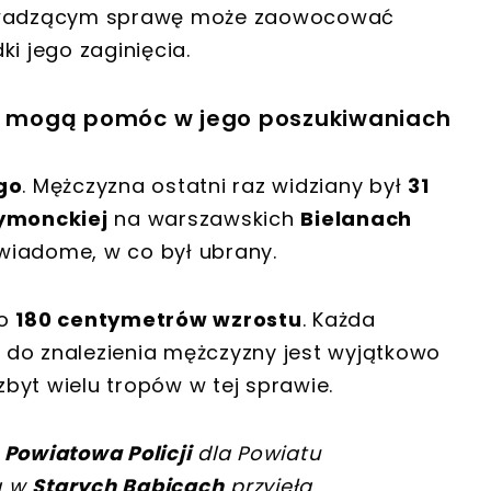
owadzącym sprawę może zaowocować
i jego zaginięcia.
cy mogą pomóc w jego poszukiwaniach
go
. Mężczyzna ostatni raz widziany był
31
rymonckiej
na warszawskich
Bielanach
t wiadome, w co był ubrany.
ło
180 centymetrów wzrostu
. Każda
 do znalezienia mężczyzny jest wyjątkowo
 zbyt wielu tropów w tej sprawie.
Powiatowa Policji
dla Powiatu
ą w
Starych Babicach
przyjęła