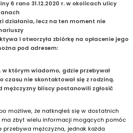
ny 6 rano 31.12.2020 r. w okolicach ulicy
elanach
i działania, lecz na ten moment nie
nariuszy
tywa i otworzyła zbiórkę na opłacenie jego
ć można pod adresem:
, w którym wiadomo, gdzie przebywał
o czasu nie skontaktował się z rodziną.
 mężczyzny bliscy postanowili
zgłosić
, bo możliwe, że natknąłeś się w dostatnich
e ma zbyt wielu informacji mogących pomóc
ie przebywa mężczyzna
, jednak każda