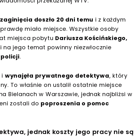
wiadomości przekazanej WTV.
 zaginięcia doszło 20 dni temu
i z każdym
naprawdę miało miejsce. Wszystkie osoby
mat miejsca pobytu
Dariusza Kościńskiego,
 na jego temat powinny niezwłocznie
u
policji
.
 i
wynajęła prywatnego detektywa
, który
y. To właśnie on ustalił ostatnie miejsce
na Bielanach w Warszawie, jednak najbliżsi w
ni zostali do
poproszenia o pomoc
ktywa, jednak koszty jego pracy nie są