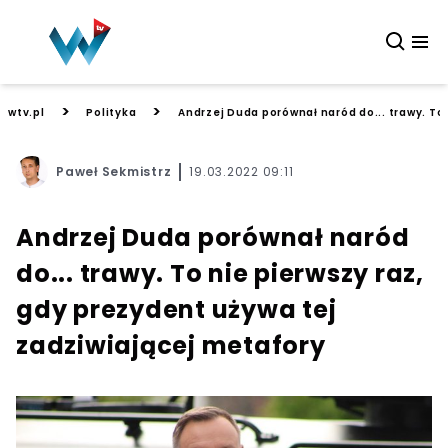
>
>
wtv.pl
Polityka
Andrzej Duda porównał naród do... trawy. To
Paweł Sekmistrz
19.03.2022 09:11
Andrzej Duda porównał naród
do... trawy. To nie pierwszy raz,
gdy prezydent używa tej
zadziwiającej metafory