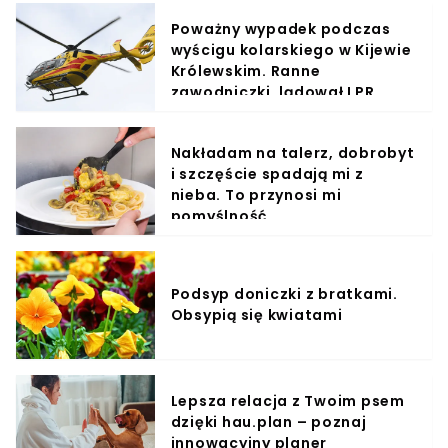
Poważny wypadek podczas
wyścigu kolarskiego w Kijewie
Królewskim. Ranne
zawodniczki, lądował LPR
Nakładam na talerz, dobrobyt
i szczęście spadają mi z
nieba. To przynosi mi
pomyślność
Podsyp doniczki z bratkami.
Obsypią się kwiatami
Lepsza relacja z Twoim psem
dzięki hau.plan – poznaj
innowacyjny planer