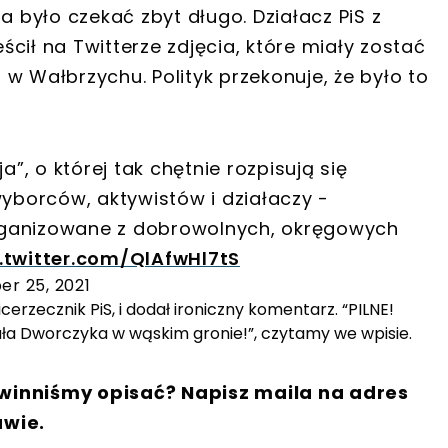
a było czekać zbyt długo. Działacz PiS z
cił na Twitterze zdjęcia, które miały zostać
w Wałbrzychu. Polityk przekonuje, że było to
a”, o której tak chętnie rozpisują się
wyborców, aktywistów i działaczy -
rganizowane z dobrowolnych, okręgowych
.twitter.com/QlAfwHl7tS
r 25, 2021
icerzecznik PiS, i dodał ironiczny komentarz. “PILNE!
ała Dworczyka w wąskim gronie!”, czytamy we wpisie.
winniśmy opisać? Napisz maila na adres
awie.