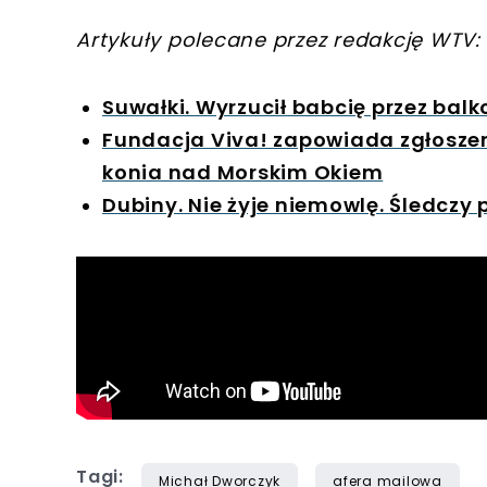
Artykuły polecane przez redakcję WTV:
Suwałki. Wyrzucił babcię przez balko
Fundacja Viva! zapowiada zgłoszen
konia nad Morskim Okiem
Dubiny. Nie żyje niemowlę. Śledczy 
Tagi:
Michał Dworczyk
afera mailowa