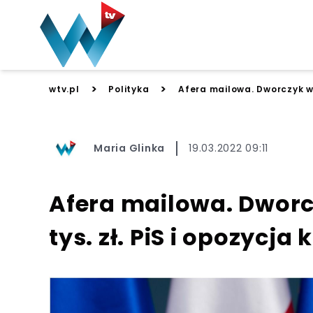
>
>
wtv.pl
Polityka
Afera mailowa. Dworczyk wyd
Maria Glinka
19.03.2022 09:11
Afera mailowa. Dworc
tys. zł. PiS i opozycj