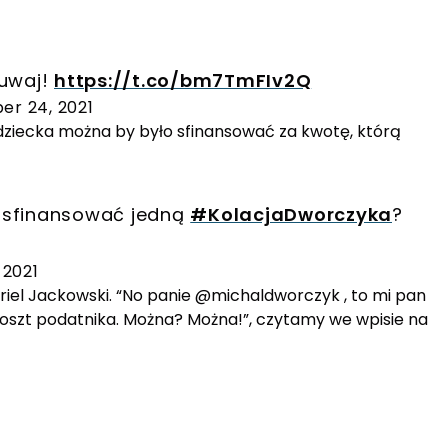
zuwaj!
https://t.co/bm7TmFIv2Q
r 24, 2021
 dziecka można by było sfinansować za kwotę, którą
y sfinansować jedną
#KolacjaDworczyka
?
 2021
el Jackowski. “No panie @michaldworczyk , to mi pan
koszt podatnika. Można? Można!”, czytamy we wpisie na