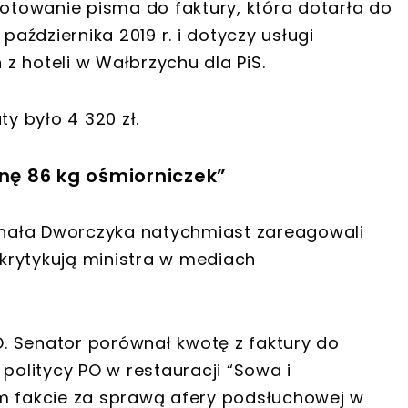
gotowanie pisma do faktury, która dotarła do
października 2019 r. i dotyczy usługi
z hoteli w Wałbrzychu dla PiS.
ty było 4 320 zł.
enę 86 kg ośmiorniczek”
ichała Dworczyka natychmiast zareagowali
 krytykują ministra w mediach
PO. Senator porównał kwotę z faktury do
 politycy PO w restauracji “Sowa i
 tym fakcie za sprawą afery podsłuchowej w