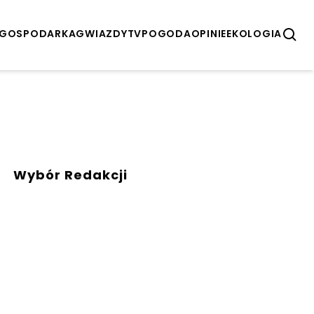
GOSPODARKA
GWIAZDY
TV
POGODA
OPINIE
EKOLOGIA
Wybór Redakcji