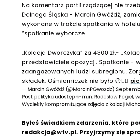
Na komentarz partii rządzącej nie trzeb
Dolnego Śląska - Marcin Gwóźdź, zamieś
wykonane w trakcie spotkania w hotelu 
“spotkanie wyborcze.
„Kolacja Dworczyka” za 4300 zł.- „Kolacj
przedstawiciele opozycji. Spotkanie - 
zaangażowanych ludzi subregionu. Zo
składek. Ośmiorniczek nie było 😉🤷‍♂️
pic
— Marcin Gwóźdź (@MarcinPGwozdz)
Septembe
Post polityka udostępnił m.in. Radosław Fogiel, w
Wyciekły kompromitujące zdjęcia z kolacji Mich
Byłeś świadkiem zdarzenia, które po
redakcja@wtv.pl
. Przyjrzymy się spr