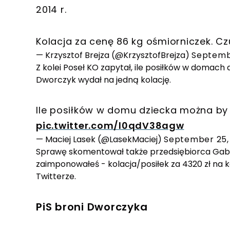
2014 r.
Kolacja za cenę 86 kg ośmiorniczek. C
— Krzysztof Brejza (@KrzysztofBrejza)
Septembe
Z kolei Poseł KO zapytał, ile posiłków w domach
Dworczyk wydał na jedną kolację.
Ile posiłków w domu dziecka można b
pic.twitter.com/l0qdV38agw
— Maciej Lasek (@LasekMaciej)
September 25,
Sprawę skomentował także przedsiębiorca Gabri
zaimponowałeś - kolacja/posiłek za 4320 zł na 
Twitterze.
PiS broni Dworczyka